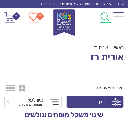
Ski
משלוח רק 16 ₪. הזמנות מעל 250 ₪ משלוח נק’ איסוף חינם
t
0
0
conten
ראשי
|
אורית רז
אורית רז
מציג תוצאה אחת
מיון לפי:
סנן
תוצאות מיטביות
שינוי משקל מומחים וגולשים