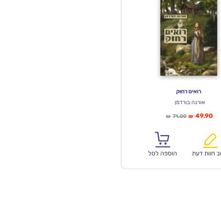
רואים רחוק
אורנה בורדמן
יר
המחיר
49.90
71.00
₪
₪
חי
המקורי
א:
היה:
₪71.00.
ב חוות דעת
הוספה לסל