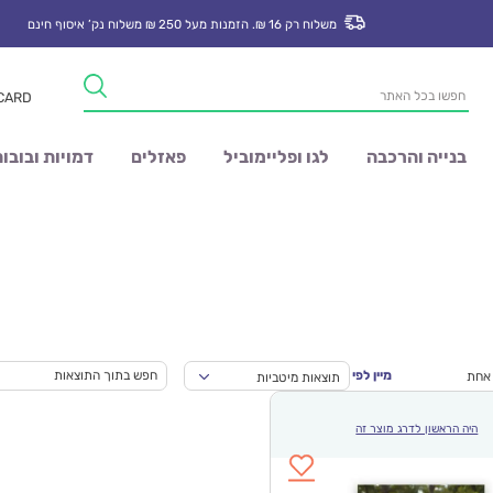
משלוח רק 16 ₪. הזמנות מעל 250 ₪ משלוח נק’ איסוף חינם
Products
 CARD
search
בנייה והרכבה
לגו ופליימוביל
פאזלים
דמויות ובובו
מיין לפי
 אחת
תוצאות מיטביות
היה הראשון לדרג מוצר זה