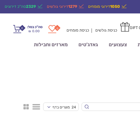
1050
דירוגי מומחים
1279
דירוגי גולשים
2329
סה"כ דירוגים
סה"כ בסל:
GIFT
0
0
כניסת גולשים
כניסת מומחים
0.00
₪
ת
צעצועים
גאדג’טים
מארזים וחבילות
24 מוצרים בדף