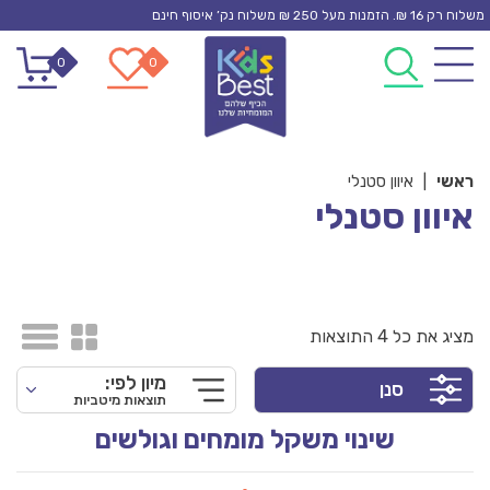
Ski
משלוח רק 16 ₪. הזמנות מעל 250 ₪ משלוח נק’ איסוף חינם
t
0
0
conten
ראשי
|
איוון סטנלי
איוון סטנלי
מציג את כל 4 התוצאות
מיון לפי:
סנן
תוצאות מיטביות
שינוי משקל מומחים וגולשים