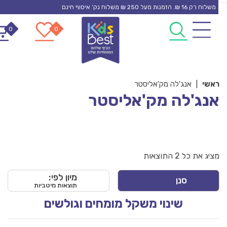
S
משלוח רק 16 ₪. הזמנות מעל 250 ₪ משלוח נק’ איסוף חינם
0
0
cont
אשי
|
אנג'לה מק'אליסטר
נג'לה מק'אליסטר
ציג את כל 2 התוצאות
מיון לפי:
סנן
תוצאות מיטביות
שינוי משקל מומחים וגולשים