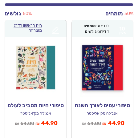
מומחים
גולשים
50%
50
היה הראשון לדרג
0
דירוגי
מומחים
10
מוצר זה
1
דירוגי
גולשים
מצוין
סיפורי עמים לאורך השנה
סיפורי חיות מסביב לעולם
אנג'לה מק'אליסטר
אנג'לה מק'אליסטר
יר
המחיר
המחיר
המחיר
44.90
44.90
64.00
64.00
₪
₪
₪
₪
כחי
המקורי
הנוכחי
המקורי