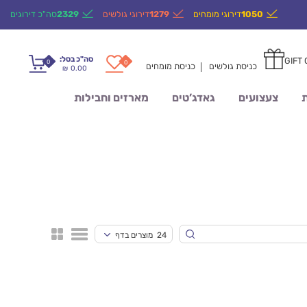
1050
דירוגי מומחים
1279
דירוגי גולשים
2329
סה"כ דירוגים
סה"כ בסל:
GIFT
0
0
כניסת גולשים
כניסת מומחים
0.00
₪
ת
צעצועים
גאדג’טים
מארזים וחבילות
24 מוצרים בדף