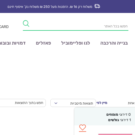
משלוח רק 16 ₪. הזמנות מעל 250 ₪ משלוח נק’ איסוף חינם
Products
 CARD
search
בנייה והרכבה
לגו ופליימוביל
פאזלים
דמויות ובובו
מיין לפי
 אחת
תוצאות מיטביות
0
דירוגי
מומחים
1
דירוגי
גולשים