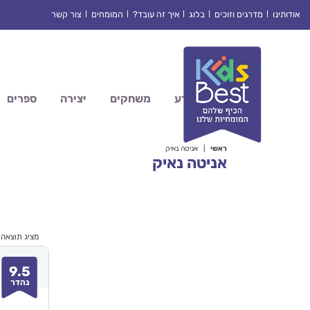
Ski
אודותינו
מדרגים וזוכים
בלוג
איך זה עובד?
המומחים
צור קשר
t
conten
מדע
משחקים
יצירה
ספרים
ראשי
|
אניטה נאיק
אניטה נאיק
מציג תוצאה
9.5
נהדר