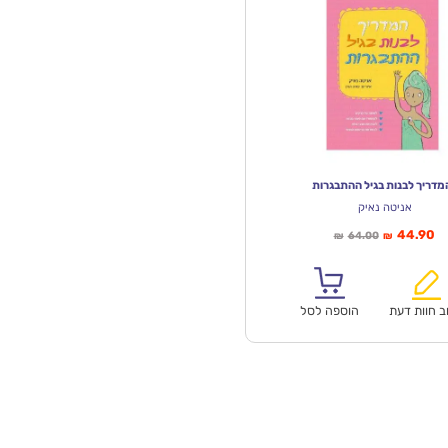
מדריך לבנות בגיל ההתבגרות
אניטה נאיק
יר
המחיר
44.90
64.00
₪
₪
חי
המקורי
א:
היה:
₪64.00.
ב חוות דעת
הוספה לסל