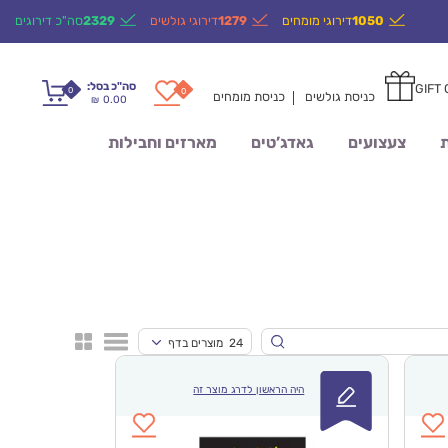
1050
דירוגי מומחים
1279
דירוגי גולשים
2329
סה"כ דירוגים
סה"כ בסל:
GIFT
0
0
כניסת גולשים
כניסת מומחים
0.00
₪
ת
צעצועים
גאדג’טים
מארזים וחבילות
24 מוצרים בדף
היה הראשון לדרג מוצר זה