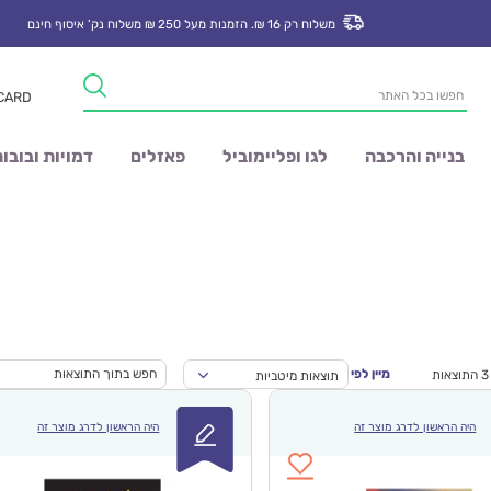
משלוח רק 16 ₪. הזמנות מעל 250 ₪ משלוח נק’ איסוף חינם
Products
 CARD
search
בנייה והרכבה
לגו ופליימוביל
פאזלים
דמויות ובובו
מיין לפי
תוצאות מיטביות
היה הראשון לדרג מוצר זה
היה הראשון לדרג מוצר זה