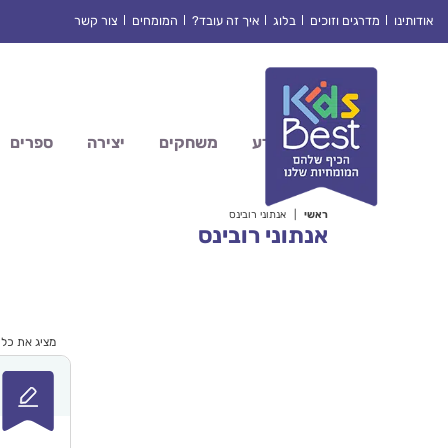
Ski
אודותינו
מדרגים וזוכים
בלוג
איך זה עובד?
המומחים
צור קשר
t
conten
מדע
משחקים
יצירה
ספרים
ראשי
|
אנתוני רובינס
אנתוני רובינס
מציג את כל 3 התוצאות