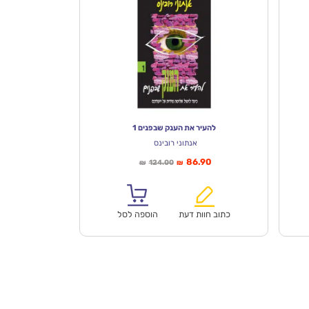
להעיר את הענק שבפנים 1
אנתוני רובינס
המחיר
המחיר
86.90
124.00
₪
₪
הנוכחי
המקורי
הוא:
היה:
₪124.00.
₪86.90.
כתוב חוות דעת
הוספה לסל