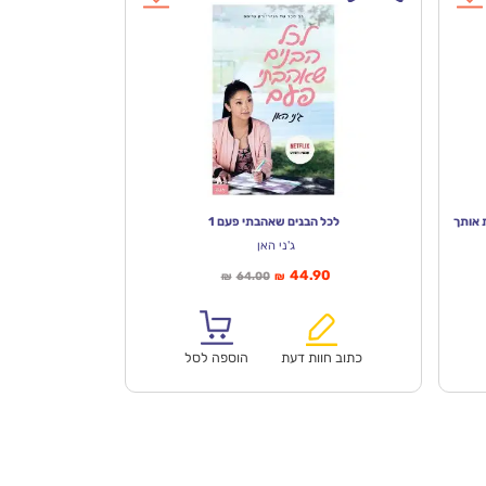
לכל הבנים שאהבתי פעם 1
ג'ני האן
המחיר
המחיר
44.90
64.00
₪
₪
הנוכחי
המקורי
הוא:
היה:
₪64.00.
₪44.90.
כתוב חוות דעת
הוספה לסל