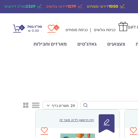
1050
דירוגי מומחים
1279
דירוגי גולשים
2329
סה"כ דירוגים
סה"כ בסל:
GIFT
0
0
כניסת גולשים
כניסת מומחים
0.00
₪
ת
צעצועים
גאדג’טים
מארזים וחבילות
24 מוצרים בדף
היה הראשון לדרג מוצר זה