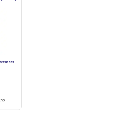
לכל הבנים שאהבתי פע
המח
הנוכ
הו
₪44.90.
כתו