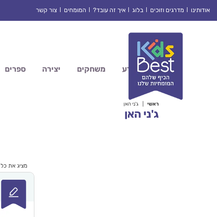
Ski
אודותינו
מדרגים וזוכים
בלוג
איך זה עובד?
המומחים
צור קשר
t
conten
מדע
משחקים
יצירה
ספרים
ראשי
|
ג'ני האן
ג'ני האן
מציג את כל 6 התוצאות