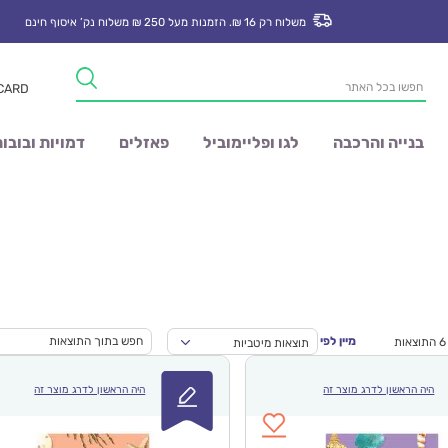
משלוח רק 16 ₪. הזמנות מעל 250 ₪ משלוח נק’ איסוף חינם
Products
 CARD
search
בנייה והרכבה
לגו ופליימוביל
פאזלים
דמויות ובובו
מיין לפי
תוצאות מיטביות
היה הראשון לדרג מוצר זה
היה הראשון לדרג מוצר זה