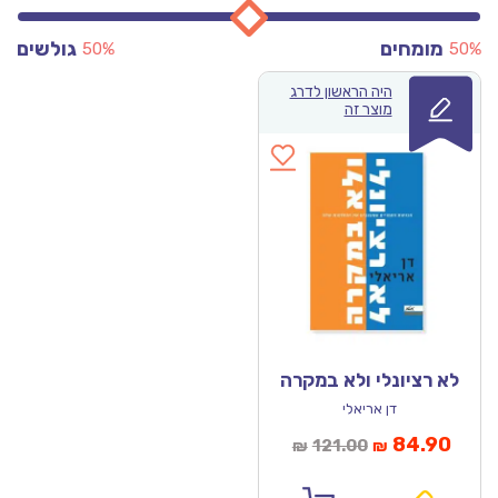
מומחים
גולשים
50%
50%
היה הראשון לדרג
מוצר זה
לא רציונלי ולא במקרה
דן אריאלי
מחיר
המחיר
84.90
121.00
₪
₪
נוכחי
המקורי