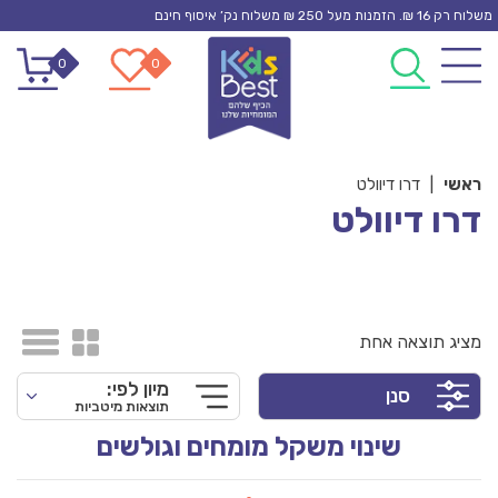
Ski
משלוח רק 16 ₪. הזמנות מעל 250 ₪ משלוח נק’ איסוף חינם
t
0
0
conten
ראשי
|
דרו דיוולט
דרו דיוולט
מציג תוצאה אחת
מיון לפי:
סנן
תוצאות מיטביות
שינוי משקל מומחים וגולשים