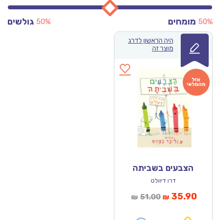
מומחים
גולשים
50%
50%
היה הראשון לדרג
מוצר זה
הצבעים בשביתה
דרו דיוולט
מחיר
המחיר
35.90
51.00
₪
₪
נוכחי
המקורי