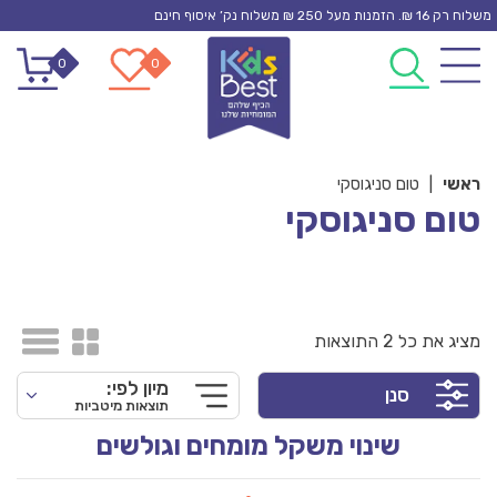
Ski
משלוח רק 16 ₪. הזמנות מעל 250 ₪ משלוח נק’ איסוף חינם
t
0
0
conten
ראשי
|
טום סניגוסקי
טום סניגוסקי
מציג את כל 2 התוצאות
מיון לפי:
סנן
תוצאות מיטביות
שינוי משקל מומחים וגולשים