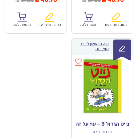
46.90
46.90
67.00
67.00
₪
₪
₪
₪
נוכחי
המקורי
הנוכחי
המקורי
הוא:
היה:
הוא:
היה:
₪67.00.
₪46.90.
₪67.00.
כתוב חוות דעת
הוספה לסל
כתוב חוות דעת
הוספה לסל
היה הראשון לדרג
מוצר זה
נייט הגדול 3 – עף על זה
לינקולן פרס