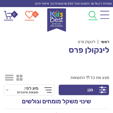
Ski
משלוח רק 16 ₪. הזמנות מעל 250 ₪ משלוח נק’ איסוף חינם
t
0
0
conten
ראשי
|
לינקולן פרס
לינקולן פרס
מציג את כל 11 התוצאות
מיון לפי:
סנן
תוצאות מיטביות
שינוי משקל מומחים וגולשים