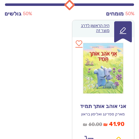
מומחים
גולשים
50%
50%
היה הראשון לדרג
מוצר זה
אני אוהב אותך תמיד
מארק ספרינג ואליסון בראון
מחיר
המחיר
41.90
60.00
₪
₪
נוכחי
המקורי