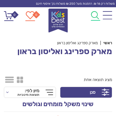
Ski
משלוח רק 16 ₪. הזמנות מעל 250 ₪ משלוח נק’ איסוף חינם
t
0
0
conten
ראשי
|
מארק ספרינג ואליסון בראון
מארק ספרינג ואליסון בראון
מציג תוצאה אחת
מיון לפי:
סנן
תוצאות מיטביות
שינוי משקל מומחים וגולשים