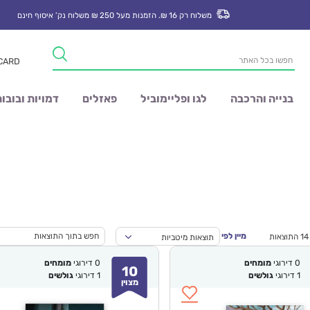
משלוח רק 16 ₪. הזמנות מעל 250 ₪ משלוח נק’ איסוף חינם
Products
 CARD
search
בנייה והרכבה
לגו ופליימוביל
פאזלים
דמויות ובובו
מיין לפי
תוצאות מיטביות
0
דירוגי
מומחים
0
דירוגי
מומחים
10
1
דירוגי
גולשים
1
דירוגי
גולשים
מצוין