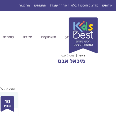
Ski
אודותינו
מדרגים וזוכים
בלוג
איך זה עובד?
המומחים
צור קשר
t
conten
מדע
משחקים
יצירה
ספרים
ראשי
|
מיכאל אבס
מיכאל אבס
מציג את כל 14 התוצאות
10
מצוין