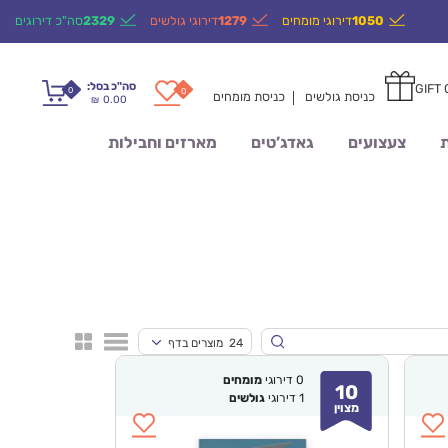
1050
דירוגי מומחים
1279
דירוגי גולשים
2329
סה"כ דירוגים
סה"כ בסל:
GIFT
0
0
כניסת גולשים
כניסת מומחים
0.00
₪
ת
צעצועים
גאדג’טים
מארזים וחבילות
24 מוצרים בדף
0
דירוגי
מומחים
10
1
דירוגי
גולשים
מצוין