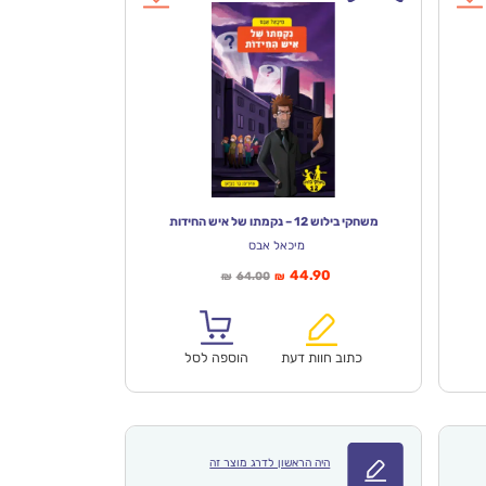
משחקי בילוש 12 – נקמתו של איש החידות
מיכאל אבס
המחיר
המחיר
44.90
64.00
₪
₪
הנוכחי
המקורי
הוא:
היה:
₪64.00.
₪44.90.
כתוב חוות דעת
הוספה לסל
היה הראשון לדרג מוצר זה