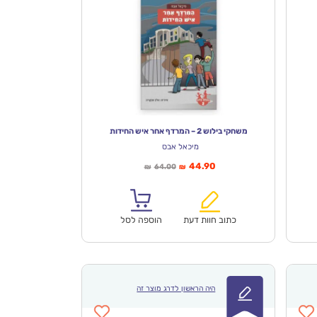
משחקי בילוש 2 – המרדף אחר איש החידות
מיכאל אבס
המחיר
המחיר
44.90
64.00
₪
₪
הנוכחי
המקורי
הוא:
היה:
₪64.00.
₪44.90.
כתוב חוות דעת
הוספה לסל
היה הראשון לדרג מוצר זה