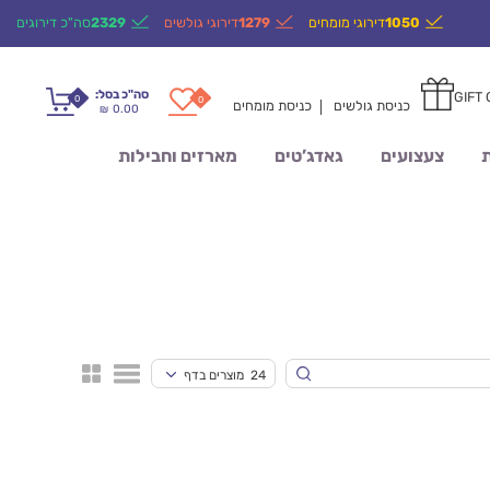
1050
דירוגי מומחים
1279
דירוגי גולשים
2329
סה"כ דירוגים
סה"כ בסל:
GIFT
0
0
כניסת גולשים
כניסת מומחים
0.00
₪
ת
צעצועים
גאדג’טים
מארזים וחבילות
24 מוצרים בדף