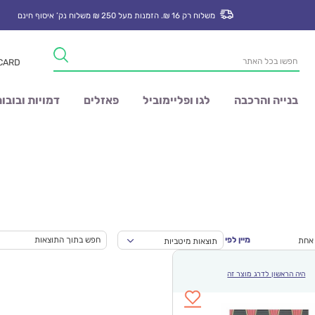
משלוח רק 16 ₪. הזמנות מעל 250 ₪ משלוח נק’ איסוף חינם
Products
 CARD
search
בנייה והרכבה
לגו ופליימוביל
פאזלים
דמויות ובובו
מיין לפי
 אחת
תוצאות מיטביות
היה הראשון לדרג מוצר זה