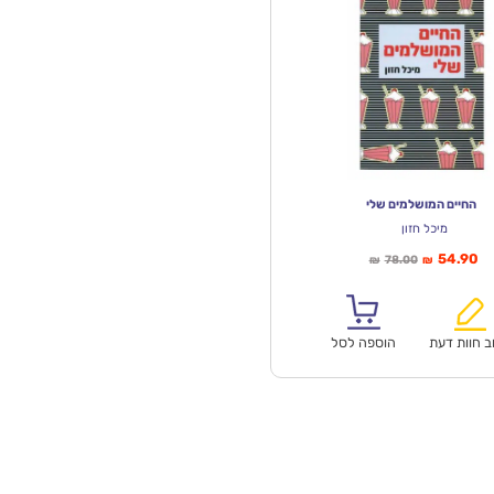
החיים המושלמים שלי
מיכל חזון
יר
המחיר
54.90
78.00
₪
₪
חי
המקורי
א:
היה:
₪78.00.
ב חוות דעת
הוספה לסל