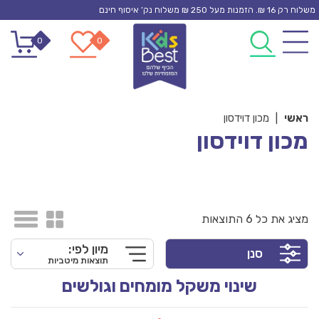
Ski
משלוח רק 16 ₪. הזמנות מעל 250 ₪ משלוח נק’ איסוף חינם
t
0
0
conten
ראשי
|
מכון דוידסון
מכון דוידסון
מציג את כל 6 התוצאות
מיון לפי:
סנן
תוצאות מיטביות
שינוי משקל מומחים וגולשים