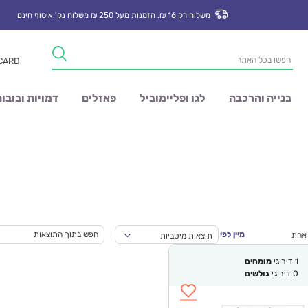
משלוח רק 16 ₪. הזמנות מעל 250 ₪ משלוח נק’ איסוף חינם
Products
 CARD
search
בנייה והרכבה
לגו ופליימוביל
פאזלים
דמויות ובובו
מיין לפי
 אחת
תוצאות מיטביות
1
דירוגי
מומחים
0
דירוגי
גולשים