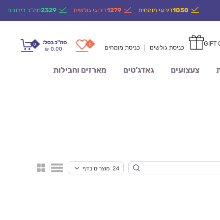
1050
דירוגי מומחים
1279
דירוגי גולשים
2329
סה"כ דירוגים
סה"כ בסל:
GIFT
0
0
כניסת גולשים
כניסת מומחים
0.00
₪
ת
צעצועים
גאדג’טים
מארזים וחבילות
24 מוצרים בדף