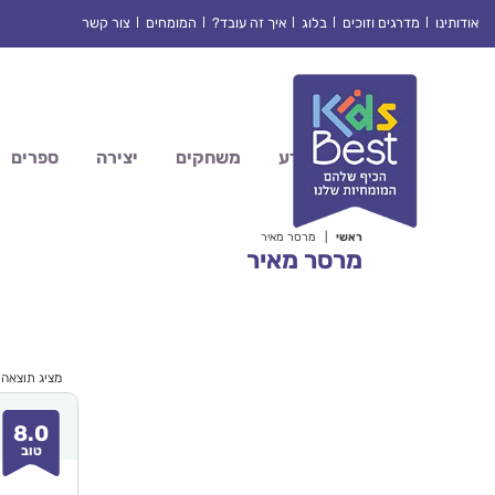
Ski
אודותינו
מדרגים וזוכים
בלוג
איך זה עובד?
המומחים
צור קשר
t
conten
מדע
משחקים
יצירה
ספרים
ראשי
|
מרסר מאיר
מרסר מאיר
מציג תוצאה
8.0
טוב