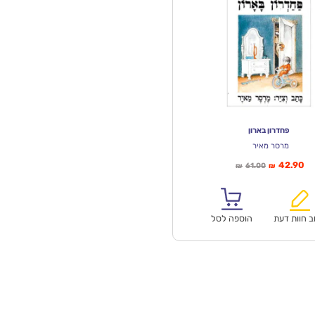
פחדרון בארון
מרסר מאיר
יר
המחיר
42.90
61.00
₪
₪
חי
המקורי
א:
היה:
₪61.00.
ב חוות דעת
הוספה לסל