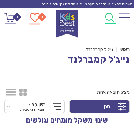
Ski
משלוח רק 16 ₪. הזמנות מעל 250 ₪ משלוח נק’ איסוף חינם
t
0
0
conten
ראשי
|
נייג'ל קמברלנד
נייג'ל קמברלנד
מציג תוצאה אחת
מיון לפי:
סנן
תוצאות מיטביות
שינוי משקל מומחים וגולשים