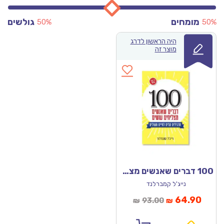
מומחים
גולשים
50%
50%
היה הראשון לדרג
מוצר זה
100 דברים שאנשים מצליחים עושים
נייג'ל קמברלנד
מחיר
המחיר
64.90
93.00
₪
₪
נוכחי
המקורי