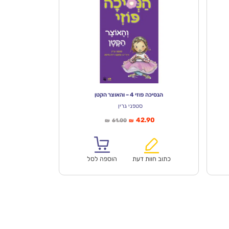
הנסיכה פוזי 4 – והאוצר הקטן
סטפני גרין
המחיר
המחיר
42.90
61.00
₪
₪
הנוכחי
המקורי
הוא:
היה:
₪61.00.
₪42.90.
כתוב חוות דעת
הוספה לסל