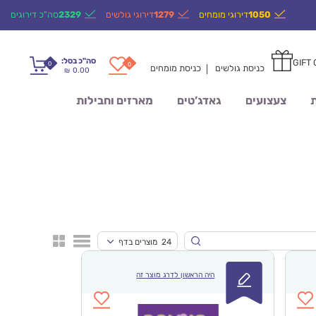
1050
דירוגי מומחים
1279
דירוגי גולשים
2329
סה"כ דירוגים
סה"כ בסל:
GIFT
0
0
כניסת גולשים
כניסת מומחים
0.00
₪
ת
צעצועים
גאדג’טים
מארזים וחבילות
24 מוצרים בדף
היה הראשון לדרג מוצר זה