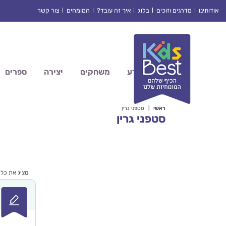
Ski
אודותינו
מדרגים וזוכים
בלוג
איך זה עובד?
המומחים
צור קשר
t
conten
מדע
משחקים
יצירה
ספרים
ראשי
|
סטפני גרין
סטפני גרין
מציג את כל 4 התוצאות