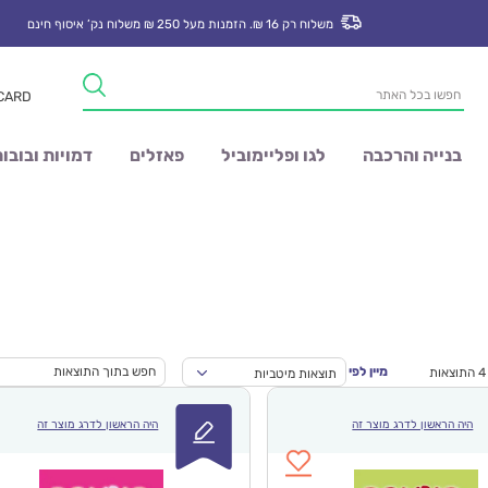
משלוח רק 16 ₪. הזמנות מעל 250 ₪ משלוח נק’ איסוף חינם
Products
 CARD
search
בנייה והרכבה
לגו ופליימוביל
פאזלים
דמויות ובובו
מיין לפי
תוצאות מיטביות
היה הראשון לדרג מוצר זה
היה הראשון לדרג מוצר זה