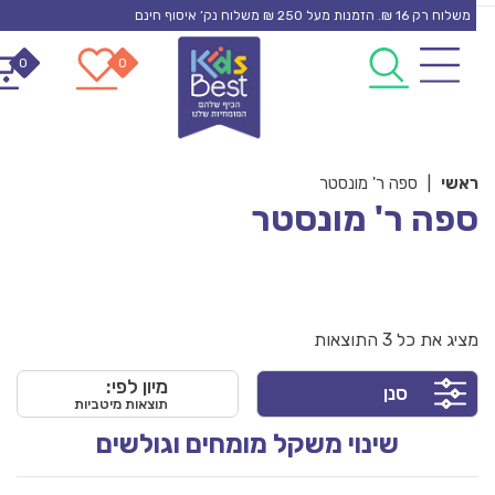
S
משלוח רק 16 ₪. הזמנות מעל 250 ₪ משלוח נק’ איסוף חינם
0
0
cont
אשי
|
ספה ר' מונסטר
פה ר' מונסטר
ציג את כל 3 התוצאות
מיון לפי:
סנן
תוצאות מיטביות
שינוי משקל מומחים וגולשים