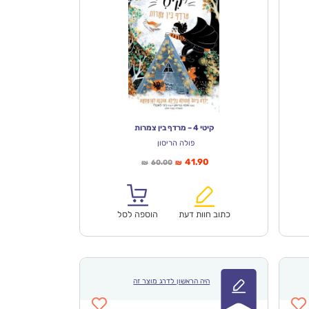
קיטי 4 – מרדף בין צמרות
פולה הריסון
המחיר
המחיר
41.90
60.00
₪
₪
הנוכחי
המקורי
הוא:
היה:
₪60.00.
₪41.90.
כתוב חוות דעת
הוספה לסל
היה הראשון לדרג מוצר זה