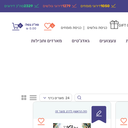
1050
דירוגי מומחים
1279
דירוגי גולשים
2329
סה"כ דירוגים
סה"כ בסל:
GIFT
0
0
כניסת גולשים
כניסת מומחים
0.00
₪
ת
צעצועים
גאדג’טים
מארזים וחבילות
24 מוצרים בדף
היה הראשון לדרג מוצר זה