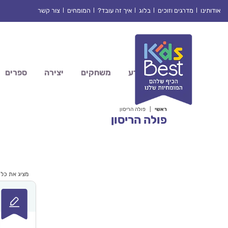
Ski
אודותינו
מדרגים וזוכים
בלוג
איך זה עובד?
המומחים
צור קשר
t
conten
מדע
משחקים
יצירה
ספרים
ראשי
|
פולה הריסון
פולה הריסון
מציג את כל 6 התוצאות