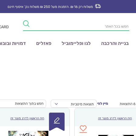
משלוח רק 16 ₪. הזמנות מעל 250 ₪ משלוח נק’ איסוף חינם
Products
 CARD
search
בנייה והרכבה
לגו ופליימוביל
פאזלים
דמויות ובובו
מיין לפי
תוצאות מיטביות
היה הראשון לדרג מוצר זה
היה הראשון לדרג מוצר זה