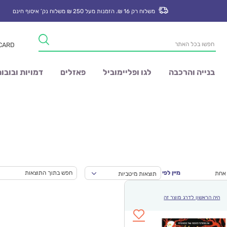
משלוח רק 16 ₪. הזמנות מעל 250 ₪ משלוח נק’ איסוף חינם
Products
 CARD
search
בנייה והרכבה
לגו ופליימוביל
פאזלים
דמויות ובובו
מיין לפי
 אחת
תוצאות מיטביות
היה הראשון לדרג מוצר זה