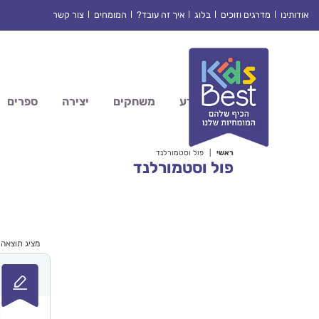
Ski
אודותינו
מדרגים וזוכים
בלוג
איך זה עובד?
המומחים
צור קשר
t
conten
מדע
משחקים
יצירה
ספרים
ראשי
|
פול וסטמורלנד
פול וסטמורלנד
מציג תוצאה