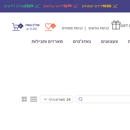
1050
דירוגי מומחים
1279
דירוגי גולשים
2329
סה"כ דירוגים
סה"כ בסל:
GIFT
0
0
כניסת גולשים
כניסת מומחים
0.00
₪
ת
צעצועים
גאדג’טים
מארזים וחבילות
24 מוצרים בדף