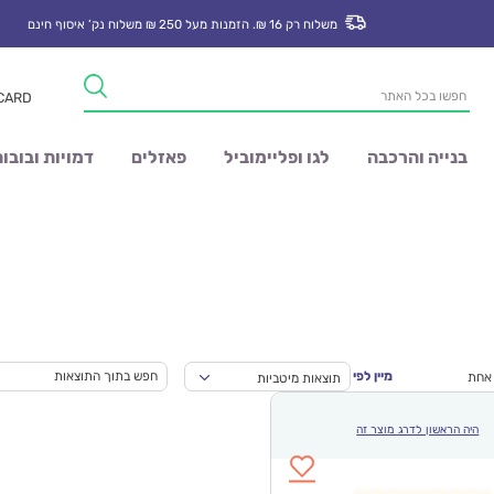
משלוח רק 16 ₪. הזמנות מעל 250 ₪ משלוח נק’ איסוף חינם
Products
 CARD
search
בנייה והרכבה
לגו ופליימוביל
פאזלים
דמויות ובובו
מיין לפי
 אחת
תוצאות מיטביות
היה הראשון לדרג מוצר זה