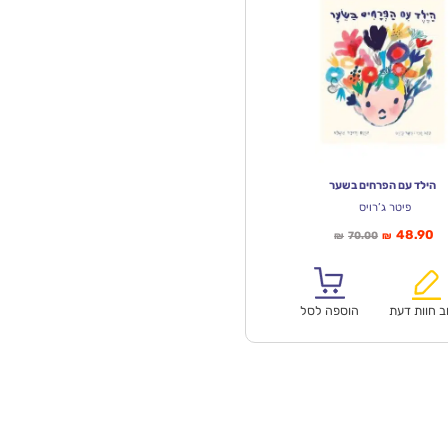
הילד עם הפרחים בשער
פיטר ג’רויס
יר
המחיר
48.90
70.00
₪
₪
חי
המקורי
א:
היה:
₪70.00.
ב חוות דעת
הוספה לסל