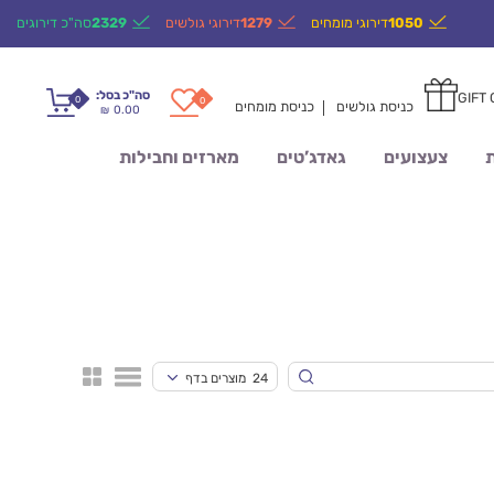
1050
דירוגי מומחים
1279
דירוגי גולשים
2329
סה"כ דירוגים
סה"כ בסל:
GIFT
0
0
כניסת גולשים
כניסת מומחים
0.00
₪
ת
צעצועים
גאדג’טים
מארזים וחבילות
24 מוצרים בדף