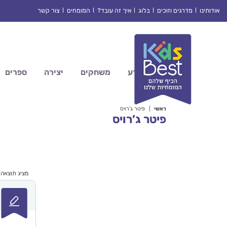
Ski
אודותינו
מדרגים וזוכים
בלוג
איך זה עובד?
המומחים
צור קשר
t
conten
מדע
משחקים
יצירה
ספרים
ראשי
|
פיטר ג’רויס
פיטר ג’רויס
מציג תוצאה