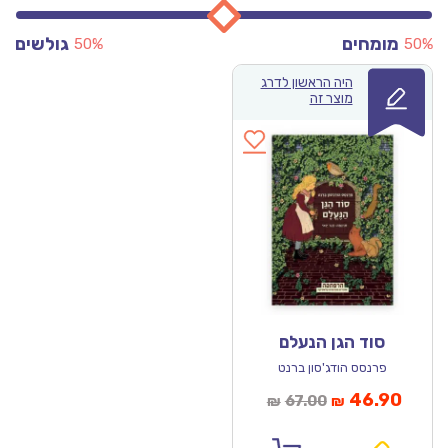
מומחים
גולשים
50%
50%
היה הראשון לדרג
מוצר זה
סוד הגן הנעלם
פרנסס הודג'סון ברנט
מחיר
המחיר
46.90
67.00
₪
₪
נוכחי
המקורי