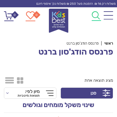
Ski
משלוח רק 16 ₪. הזמנות מעל 250 ₪ משלוח נק’ איסוף חינם
t
0
0
conten
ראשי
|
פרנסס הודג'סון ברנט
פרנסס הודג'סון ברנט
מציג תוצאה אחת
מיון לפי:
סנן
תוצאות מיטביות
שינוי משקל מומחים וגולשים