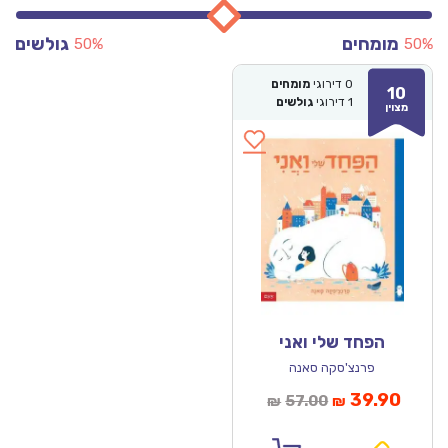
מומחים
גולשים
50%
50%
0
דירוגי
מומחים
10
1
דירוגי
גולשים
מצוין
הפחד שלי ואני
פרנצ'סקה סאנה
מחיר
המחיר
39.90
57.00
₪
₪
נוכחי
המקורי