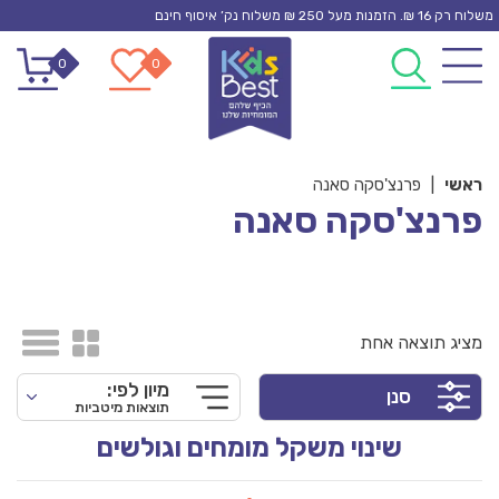
Ski
משלוח רק 16 ₪. הזמנות מעל 250 ₪ משלוח נק’ איסוף חינם
t
0
0
conten
ראשי
|
פרנצ'סקה סאנה
פרנצ'סקה סאנה
מציג תוצאה אחת
מיון לפי:
סנן
תוצאות מיטביות
שינוי משקל מומחים וגולשים