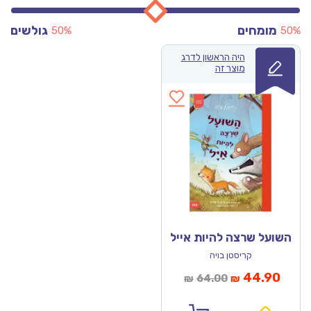
מומחים
גולשים
50%
50%
היה הראשון לדרג
מוצר זה
השועל שרצה להיות אייל
קריסטן בויה
מחיר
המחיר
44.90
64.00
₪
₪
נוכחי
המקורי