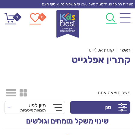
Ski
משלוח רק 16 ₪. הזמנות מעל 250 ₪ משלוח נק’ איסוף חינם
t
0
0
conten
ראשי
|
קתרין אפלגייט
קתרין אפלגייט
מציג תוצאה אחת
מיון לפי:
סנן
תוצאות מיטביות
שינוי משקל מומחים וגולשים