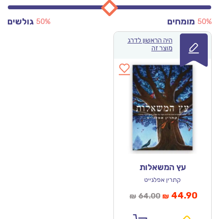
מומחים
גולשים
50%
50%
היה הראשון לדרג
מוצר זה
עץ המשאלות
קתרין אפלגייט
מחיר
המחיר
44.90
64.00
₪
₪
נוכחי
המקורי