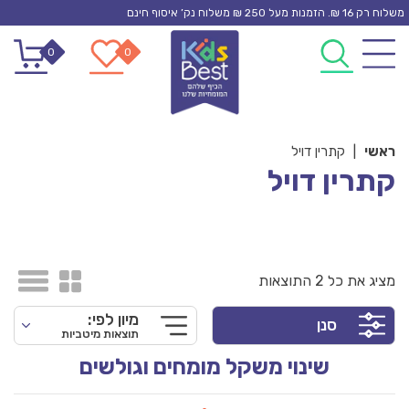
Ski
משלוח רק 16 ₪. הזמנות מעל 250 ₪ משלוח נק’ איסוף חינם
t
0
0
conten
ראשי
|
קתרין דויל
קתרין דויל
מציג את כל 2 התוצאות
מיון לפי:
סנן
תוצאות מיטביות
שינוי משקל מומחים וגולשים