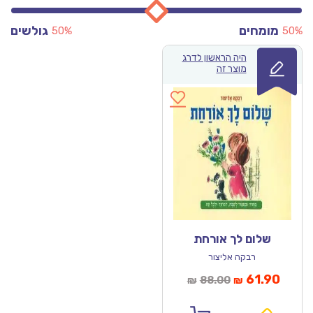
מומחים
גולשים
50%
50%
היה הראשון לדרג
מוצר זה
שלום לך אורחת
רבקה אליצור
מחיר
המחיר
61.90
88.00
₪
₪
נוכחי
המקורי