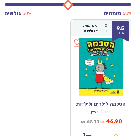
מומחים
גולשים
50%
50%
0
דירוגי
מומחים
9.5
1
דירוגי
גולשים
נהדר
הסכמה לילדים ולילדות
רייצ'ל בראיין
מחיר
המחיר
46.90
67.00
₪
₪
נוכחי
המקורי