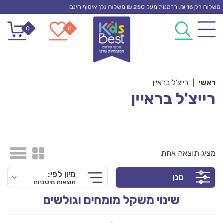
Ski
משלוח רק 16 ₪. הזמנות מעל 250 ₪ משלוח נק’ איסוף חינם
t
0
0
conten
ראשי
|
רייצ'ל בראיין
רייצ'ל בראיין
מציג תוצאה אחת
מיון לפי:
סנן
תוצאות מיטביות
שינוי משקל מומחים וגולשים