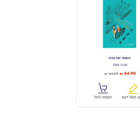
השחר של גאיה
שגית אמת
יר
המחיר
44.90
64.00
₪
₪
חי
המקורי
א:
היה:
₪64.00.
ב חוות דעת
הוספה לסל