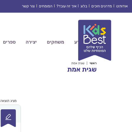
Ski
אודותינו
מדרגים וזוכים
בלוג
איך זה עובד?
המומחים
צור קשר
t
conten
מדע
משחקים
יצירה
ספרים
ראשי
|
שגית אמת
שגית אמת
מציג תוצאה