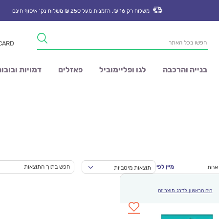
משלוח רק 16 ₪. הזמנות מעל 250 ₪ משלוח נק’ איסוף חינם
Products
 CARD
search
בנייה והרכבה
לגו ופליימוביל
פאזלים
דמויות ובובו
מיין לפי
 אחת
תוצאות מיטביות
היה הראשון לדרג מוצר זה