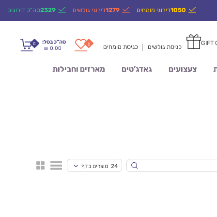
1050
דירוגי מומחים
1279
דירוגי גולשים
2329
סה"כ דירוגים
סה"כ בסל:
GIFT
0
0
כניסת גולשים
כניסת מומחים
0.00
₪
ת
צעצועים
גאדג’טים
מארזים וחבילות
24 מוצרים בדף