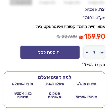
bitzee
:
ט
:
17401
ו חיית מחמד קסומה ואינטראקטיבית
המחיר
159.
₪
227.00
₪
המקורי
היה:
-
הוספה לסל
מות
במלאי: 10
ל
למה קונים אצלנו
יטסי
שירות מהלב
משלוח מהיר
מחיר משתלם
תשלום
מגוון אמצעי
איכות ואחריות
מאובטח
תשלום
יות