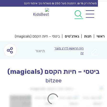
משלוח רק 16 ₪. הזמנות מעל 250 ₪ משלוח נק’ איסוף חינם
0
0
co
|
חנות
|
גאדג'טים
|
ביטסי – חיות הקסם (magicals)
היה הראשון לדרג מוצר
תיאור
זה
יטסי – חיות הקסם (magicals)
bitzee