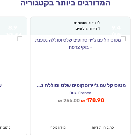
המדורגים ביותר בקטגוריה
0
דירוגי
מומחים
0
דירו
8.9
9.4
1
דירוגי
גולשים
1
דירו
מעולה
טוב מאוד
מטוס קל עם ג’יירוסקופים שלט וסוללה נטענת – בוקי צרפת
עט תלת
Buki France
המחיר
המחיר
המחיר
המ
8.90
178.90
256.00
₪
₪
הנוכחי
המקורי
הנוכחי
המ
הוא:
היה:
הוא:
₪127.00.
₪88.90.
₪256.00.
כתוב חוות דעת
מידע נוסף
כתוב חוות דעת