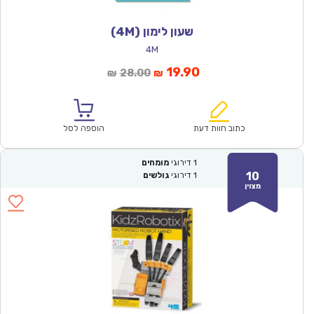
שעון לימון (4M)
4M
המחיר
המחיר
19.90
28.00
₪
₪
הנוכחי
המקורי
הוא:
היה:
₪28.00.
₪19.90.
כתוב חוות דעת
הוספה לסל
1
דירוגי
מומחים
10
1
דירוגי
גולשים
מצוין