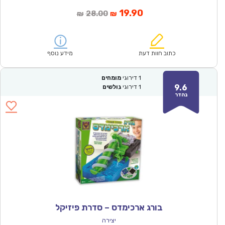
המחיר
המחיר
19.90
28.00
₪
₪
הנוכחי
המקורי
הוא:
היה:
₪28.00.
₪19.90.
כתוב חוות דעת
מידע נוסף
1
דירוגי
מומחים
9.6
1
דירוגי
גולשים
נהדר
בורג ארכימדס – סדרת פיזיקל
יצירה