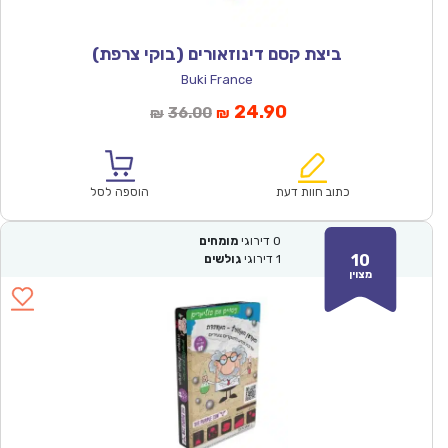
ביצת קסם דינוזאורים (בוקי צרפת)
Buki France
המחיר
המחיר
24.90
36.00
₪
₪
הנוכחי
המקורי
הוא:
היה:
₪36.00.
₪24.90.
כתוב חוות דעת
הוספה לסל
0
דירוגי
מומחים
10
1
דירוגי
גולשים
מצוין