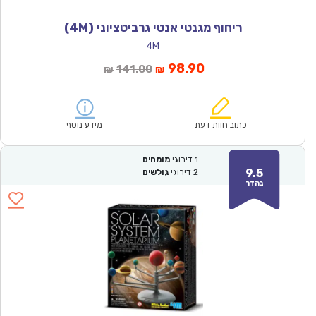
ריחוף מגנטי אנטי גרביטציוני (4M)
4M
המחיר
המחיר
98.90
141.00
₪
₪
הנוכחי
המקורי
הוא:
היה:
₪141.00.
₪98.90.
כתוב חוות דעת
מידע נוסף
1
דירוגי
מומחים
9.5
2
דירוגי
גולשים
נהדר