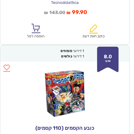
Tecnodidattica
המחיר
המחיר
99.90
143.00
₪
₪
הנוכחי
המקורי
הוא:
היה:
₪143.00.
₪99.90.
כתוב חוות דעת
הוספה לסל
1
דירוגי
מומחים
8.0
1
דירוגי
גולשים
טוב
כובע הקסמים (110 קסמים)