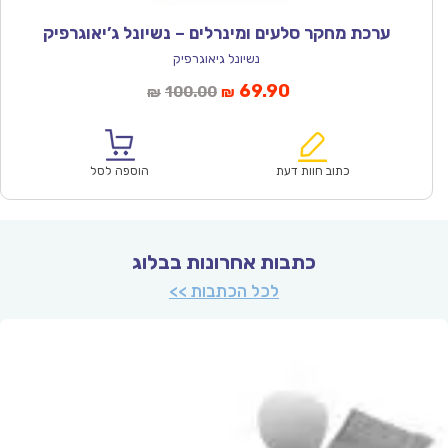
ערכת מחקר סלעים ומינרלים – נשיונל ג’יאוגרפיק
נשיונל גיאוגרפיק
המחיר
המחיר
69.90
100.00
₪
₪
הנוכחי
המקורי
הוא:
היה:
₪100.00.
₪69.90.
כתוב חוות דעת
הוספה לסל
כתבות אחרונות בבלוג
לכל הכתבות >>