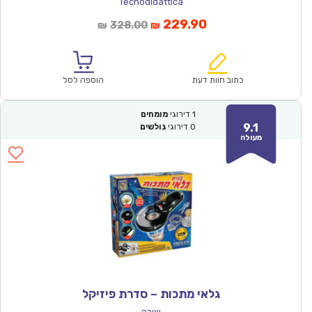
Tecnodidattica
המחיר
המחיר
229.90
328.00
₪
₪
הנוכחי
המקורי
הוא:
היה:
₪328.00.
₪229.90.
כתוב חוות דעת
הוספה לסל
1
דירוגי
מומחים
9.1
0
דירוגי
גולשים
מעולה
גלאי מתכות – סדרת פיזיקל
יצירה