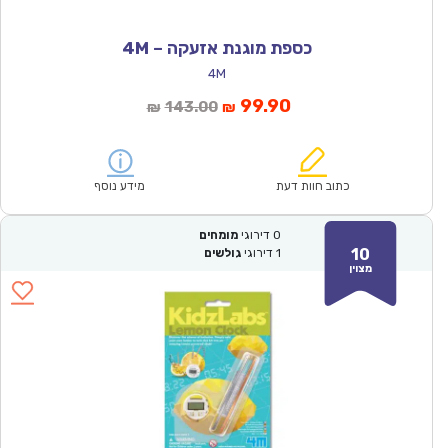
כספת מוגנת אזעקה – 4M
4M
המחיר
המחיר
99.90
143.00
₪
₪
הנוכחי
המקורי
הוא:
היה:
₪143.00.
₪99.90.
כתוב חוות דעת
מידע נוסף
0
דירוגי
מומחים
10
1
דירוגי
גולשים
מצוין