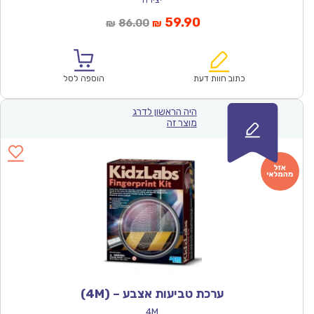
המחיר
המחיר
59.90
86.00
₪
₪
הנוכחי
המקורי
הוא:
היה:
₪86.00.
₪59.90.
כתוב חוות דעת
הוספה לסל
היה הראשון לדרג
מוצר זה
ערכת טביעות אצבע – (4M)
4M