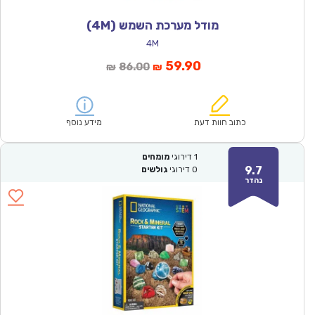
מודל מערכת השמש (4M)
4M
המחיר
המחיר
59.90
86.00
₪
₪
הנוכחי
המקורי
הוא:
היה:
₪86.00.
₪59.90.
כתוב חוות דעת
מידע נוסף
1
דירוגי
מומחים
9.7
0
דירוגי
גולשים
נהדר