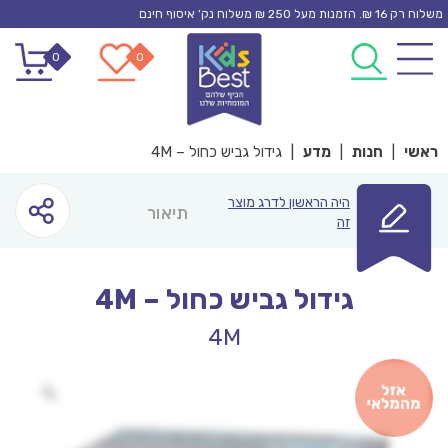
Ski
משלוח רק 16 ₪. הזמנות מעל 250 ₪ משלוח נק’ איסוף חינם
t
0
0
conten
ראשי
|
חנות
|
מדע
|
גידול גביש כחול – 4M
היה הראשון לדרג מוצר
תיאור
זה
גידול גביש כחול – 4M
4M