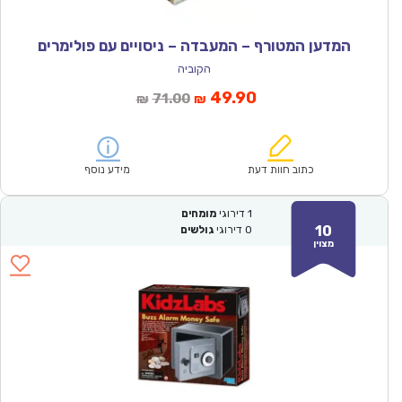
המדען המטורף – המעבדה – ניסויים עם פולימרים
הקוביה
המחיר
המחיר
49.90
71.00
₪
₪
הנוכחי
המקורי
הוא:
היה:
₪71.00.
₪49.90.
כתוב חוות דעת
מידע נוסף
1
דירוגי
מומחים
10
0
דירוגי
גולשים
מצוין