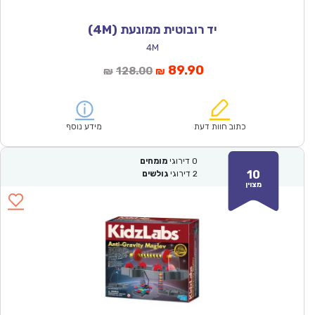
יד רובוטית ממונעת (4M)
4M
המחיר
המחיר
89.90
128.00
₪
₪
הנוכחי
המקורי
הוא:
היה:
₪128.00.
₪89.90.
כתוב חוות דעת
מידע נוסף
0
דירוגי
מומחים
10
2
דירוגי
גולשים
מצוין