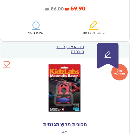
המחיר
המחיר
59.90
86.00
₪
₪
הנוכחי
המקורי
הוא:
היה:
₪86.00.
₪59.90.
כתוב חוות דעת
מידע נוסף
היה הראשון לדרג
מוצר זה
מכונית מרוץ מגנטית
4M