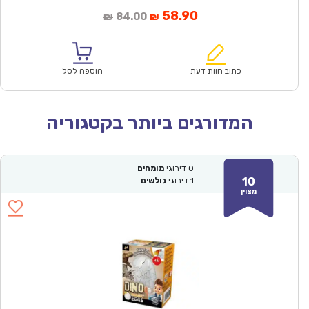
המחיר
המחיר
58.90
84.00
₪
₪
הנוכחי
המקורי
הוא:
היה:
₪84.00.
₪58.90.
כתוב חוות דעת
הוספה לסל
המדורגים ביותר בקטגוריה
0
דירוגי
מומחים
10
1
דירוגי
גולשים
מצוין