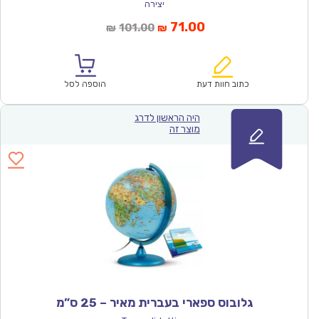
יצירה
המחיר
המחיר
71.00
101.00
₪
₪
הנוכחי
המקורי
הוא:
היה:
₪101.00.
₪71.00.
כתוב חוות דעת
הוספה לסל
היה הראשון לדרג
מוצר זה
גלובוס ספארי בעברית מאיר – 25 ס”מ