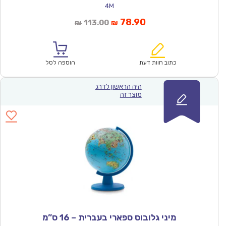
4M
המחיר
המחיר
78.90
113.00
₪
₪
הנוכחי
המקורי
הוא:
היה:
₪113.00.
₪78.90.
כתוב חוות דעת
הוספה לסל
היה הראשון לדרג
מוצר זה
מיני גלובוס ספארי בעברית – 16 ס”מ