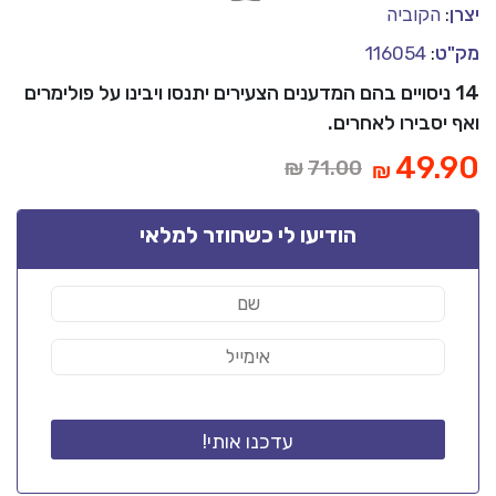
יצרן
:
הקוביה
מק"ט
:
116054
14 ניסויים בהם המדענים הצעירים יתנסו ויבינו על פולימרים
ואף יסבירו לאחרים.
ר
המחיר
49.90
₪
71.00
₪
י
המקורי
:
היה:
הודיעו לי כשחוזר למלאי
₪71.00.