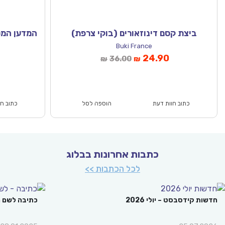
ביצת קסם דינוזאורים (בוקי צרפת)
Buki France
המחיר
המחיר
המחיר
24.90
36.00
₪
₪
הנוכחי
המקורי
הנוכח
הוא:
היה:
הוא
₪49.90.
₪36.00.
₪24.90.
כתוב חוות דעת
הוספה לסל
כתוב חו
כתבות אחרונות בבלוג
לכל הכתבות >>
חדשות קידסבסט – יולי 2026
כתיבה לשם 