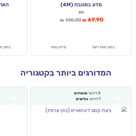
מדע במטבח (4M)
הארכ
4M
המחיר
המחיר
המחיר
69.90
100.00
₪
₪
הנוכחי
המקורי
הנוכחי
הוא:
היה:
הוא:
₪44.90.
₪100.00.
₪69.90.
כתוב חוות דעת
מידע נוסף
כתוב חו
המדורגים ביותר בקטגוריה
0
דירוגי
מומחים
10
10
1
דירוגי
גולשים
מצוין
מצוין