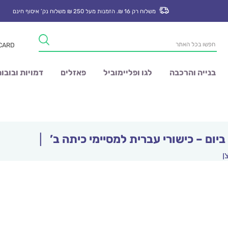
משלוח רק 16 ₪. הזמנות מעל 250 ₪ משלוח נק’ איסוף חינם
Products
 CARD
search
בנייה והרכבה
לגו ופליימוביל
פאזלים
דמויות ובובו
יום – כישורי עברית למסיימי כיתה ב’
|
ן