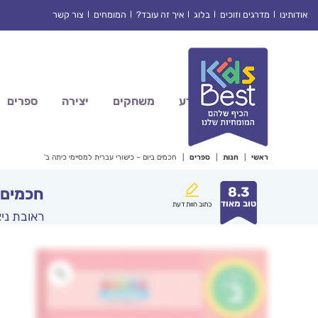
Ski
אודותינו
מדרגים וזוכים
בלוג
איך זה עובד?
המומחים
צור קשר
t
conten
מדע
משחקים
יצירה
ספרים
ראשי
|
חנות
|
ספרים
|
חכמים ביום – כישורי עברית למסיימי כיתה ב’
8.3
חכמים ב
טוב מאוד
כתוב חוות דעת
ראובת ניצ