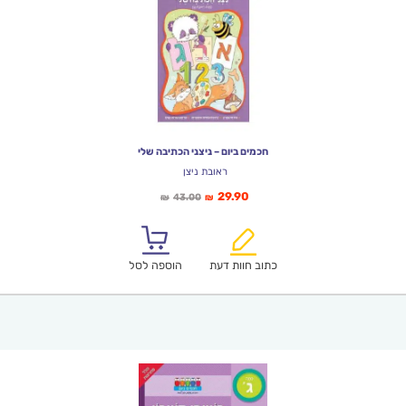
חכמים ביום – ניצני הכתיבה שלי
ראובת ניצן
המחיר
המחיר
29.90
43.00
₪
₪
הנוכחי
המקורי
הוא:
היה:
₪43.00.
₪29.90.
כתוב חוות דעת
הוספה לסל