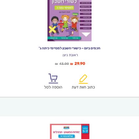
חכמים ביום – כישורי חשבון למסיימי כיתה ג’
ראובת ניצן
המחיר
המחיר
29.90
43.00
₪
₪
הנוכחי
המקורי
הוא:
היה:
₪43.00.
₪29.90.
כתוב חוות דעת
הוספה לסל