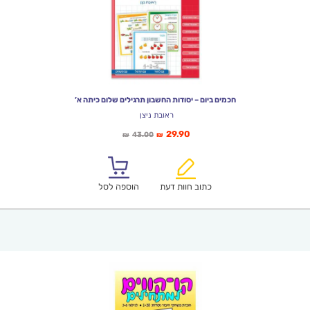
חכמים ביום – יסודות החשבון תרגילים שלום כיתה א’
ראובת ניצן
המחיר
המחיר
29.90
43.00
₪
₪
הנוכחי
המקורי
הוא:
היה:
₪43.00.
₪29.90.
כתוב חוות דעת
הוספה לסל