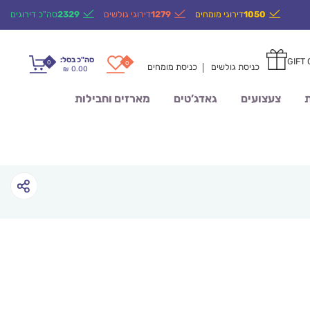
1050
דירוגי מומחים
1279
דירוגי גולשים
2329
סה"כ דירוגים
סה"כ בסל:
GIFT
0
0
כניסת גולשים
כניסת מומחים
0.00
₪
ת
צעצועים
גאדג’טים
מארזים וחבילות