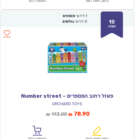
₪71.00.
₪49.90.
כתוב חוות דעת
הוספה לסל
1
דירוגי
מומחים
10
0
דירוגי
גולשים
מצוין
פאזל רחוב המספרים – Number street
ORCHARD TOYS
המחיר
המחיר
78.90
113.00
₪
₪
הנוכחי
המקורי
הוא:
היה:
₪113.00.
₪78.90.
כתוב חוות דעת
הוספה לסל