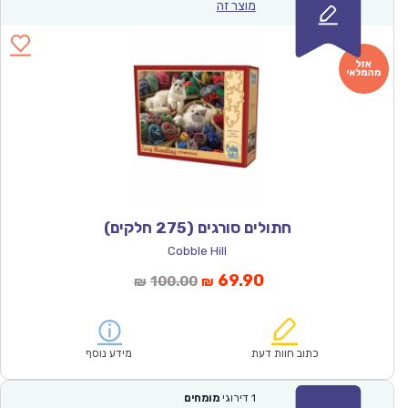
מוצר זה
חתולים סורגים (275 חלקים)
Cobble Hill
המחיר
המחיר
69.90
100.00
₪
₪
הנוכחי
המקורי
הוא:
היה:
₪100.00.
₪69.90.
כתוב חוות דעת
מידע נוסף
1
דירוגי
מומחים