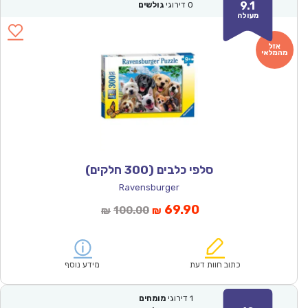
9.1
0
דירוגי
גולשים
מעולה
סלפי כלבים (300 חלקים)
Ravensburger
המחיר
המחיר
69.90
100.00
₪
₪
הנוכחי
המקורי
הוא:
היה:
₪100.00.
₪69.90.
כתוב חוות דעת
מידע נוסף
1
דירוגי
מומחים