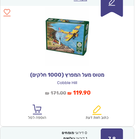
מטוס מעל המפרץ (1000 חלקים)
Cobble Hill
המחיר
המחיר
119.90
171.00
₪
₪
הנוכחי
המקורי
הוא:
היה:
₪171.00.
₪119.90.
כתוב חוות דעת
הוספה לסל
0
דירוגי
מומחים
7.8
1
דירוגי
גולשים