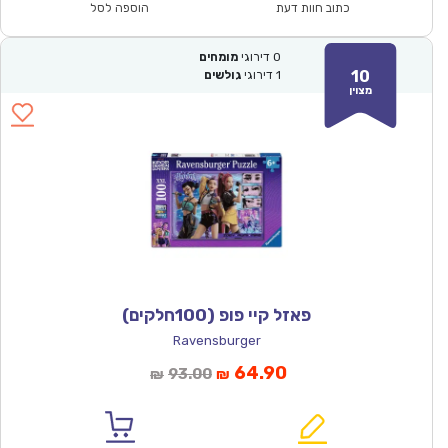
₪93.00.
₪64.90.
כתוב חוות דעת
הוספה לסל
0
דירוגי
מומחים
10
1
דירוגי
גולשים
מצוין
פאזל קיי פופ (100חלקים)
Ravensburger
המחיר
המחיר
64.90
93.00
₪
₪
הנוכחי
המקורי
הוא:
היה: