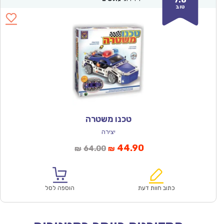
טוב
טכנו משטרה
יצירה
המחיר
המחיר
44.90
64.00
₪
₪
הנוכחי
המקורי
הוא:
היה:
₪64.00.
₪44.90.
כתוב חוות דעת
הוספה לסל