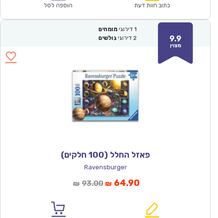
₪61.00.
₪42.90.
כתוב חוות דעת
הוספה לסל
1
דירוגי
מומחים
9.9
2
דירוגי
גולשים
מצוין
פאזל החלל (100 חלקים)
Ravensburger
המחיר
המחיר
64.90
93.00
₪
₪
הנוכחי
המקורי
הוא:
היה: