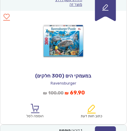
מוצר זה
במעמקי הים (300 חלקים)
Ravensburger
המחיר
המחיר
69.90
100.00
₪
₪
הנוכחי
המקורי
הוא:
היה:
₪100.00.
₪69.90.
כתוב חוות דעת
הוספה לסל
1
דירוגי
מומחים