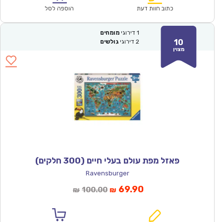
₪200.00.
₪139.90.
כתוב חוות דעת
הוספה לסל
1
דירוגי
מומחים
10
2
דירוגי
גולשים
מצוין
פאזל מפת עולם בעלי חיים (300 חלקים)
Ravensburger
המחיר
המחיר
69.90
100.00
₪
₪
הנוכחי
המקורי
הוא:
היה: