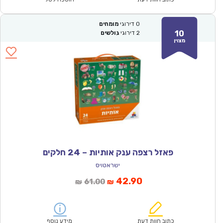
0
דירוגי
מומחים
10
2
דירוגי
גולשים
מצוין
פאזל רצפה ענק אותיות – 24 חלקים
ישראטויס
המחיר
המחיר
42.90
61.00
₪
₪
הנוכחי
המקורי
הוא:
היה:
₪61.00.
₪42.90.
כתוב חוות דעת
מידע נוסף