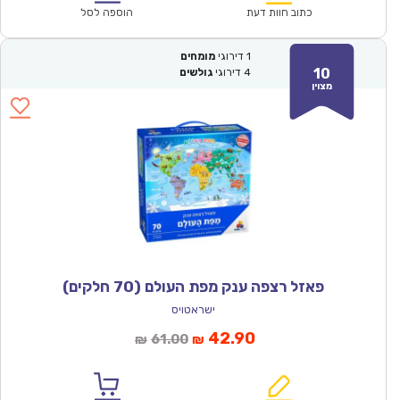
₪100.00.
₪69.90.
כתוב חוות דעת
הוספה לסל
1
דירוגי
מומחים
10
4
דירוגי
גולשים
מצוין
פאזל רצפה ענק מפת העולם (70 חלקים)
ישראטויס
המחיר
המחיר
42.90
61.00
₪
₪
הנוכחי
המקורי
הוא:
היה: