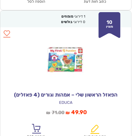
₪93.00.
₪64.90.
כתוב חוות דעת
הוספה לסל
1
דירוגי
מומחים
10
0
דירוגי
גולשים
מצוין
הפאזל הראשון שלי – אמהות וגורים (4 פאזלים)
EDUCA
המחיר
המחיר
49.90
71.00
₪
₪
הנוכחי
המקורי
הוא:
היה: