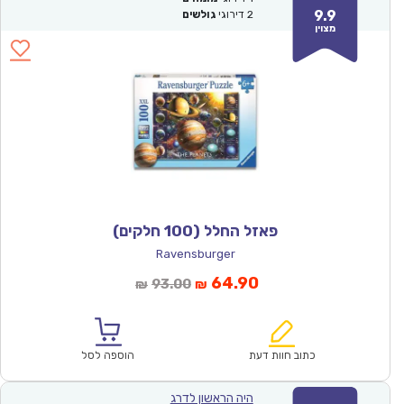
9.9
2
דירוגי
גולשים
מצוין
פאזל החלל (100 חלקים)
Ravensburger
המחיר
המחיר
64.90
93.00
₪
₪
הנוכחי
המקורי
הוא:
היה:
₪93.00.
₪64.90.
כתוב חוות דעת
הוספה לסל
היה הראשון לדרג