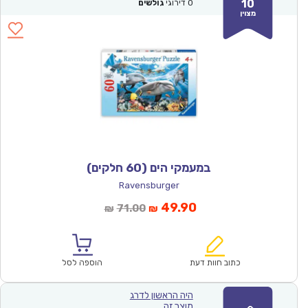
10
0
דירוגי
גולשים
מצוין
במעמקי הים (60 חלקים)
Ravensburger
המחיר
המחיר
49.90
71.00
₪
₪
הנוכחי
המקורי
הוא:
היה:
₪71.00.
₪49.90.
כתוב חוות דעת
הוספה לסל
היה הראשון לדרג
מוצר זה