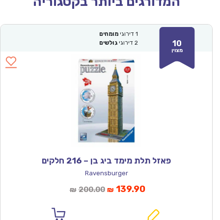
המדורגים ביותר בקטגוריה
1
דירוגי
מומחים
10
2
דירוגי
גולשים
מצוין
פאזל תלת מימד ביג בן – 216 חלקים
Ravensburger
המחיר
המחיר
139.90
200.00
₪
₪
הנוכחי
המקורי
הוא:
היה: