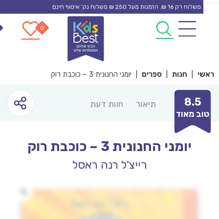
משלוח רק 16 ₪. הזמנות מעל 250 ₪ משלוח נק’ איסוף חינם
0
0
con
י
|
חנות
|
ספרים
|
יומני החנונית 3 – כוכבת רוק
8.5
תיאור
חוות דעת
ב מאוד
יומני החנונית 3 – כוכבת רוק
רייצ'ל רנה ראסל