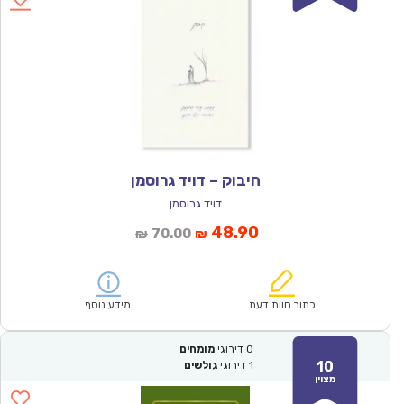
חיבוק – דויד גרוסמן
דויד גרוסמן
המחיר
המחיר
48.90
70.00
₪
₪
הנוכחי
המקורי
הוא:
היה:
₪70.00.
₪48.90.
כתוב חוות דעת
מידע נוסף
0
דירוגי
מומחים
10
1
דירוגי
גולשים
מצוין