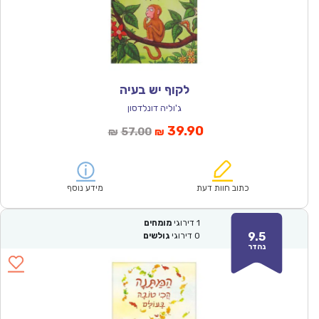
לקוף יש בעיה
ג'וליה דונלדסון
המחיר
המחיר
39.90
57.00
₪
₪
הנוכחי
המקורי
הוא:
היה:
₪57.00.
₪39.90.
כתוב חוות דעת
מידע נוסף
1
דירוגי
מומחים
9.5
0
דירוגי
גולשים
נהדר