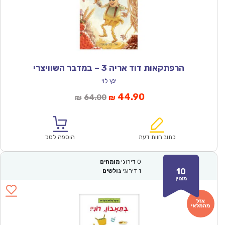
הרפתקאות דוד אריה 3 – במדבר השוויצרי
ינץ לוי
המחיר
המחיר
44.90
64.00
₪
₪
הנוכחי
המקורי
הוא:
היה:
₪64.00.
₪44.90.
כתוב חוות דעת
הוספה לסל
0
דירוגי
מומחים
10
1
דירוגי
גולשים
מצוין