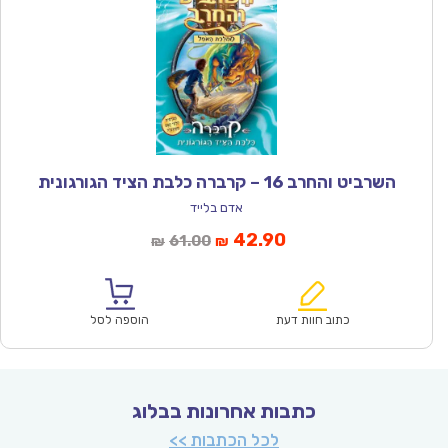
השרביט והחרב 16 – קרברה כלבת הציד הגורגונית
אדם בלייד
המחיר
המחיר
42.90
61.00
₪
₪
הנוכחי
המקורי
הוא:
היה:
₪61.00.
₪42.90.
כתוב חוות דעת
הוספה לסל
כתבות אחרונות בבלוג
לכל הכתבות >>