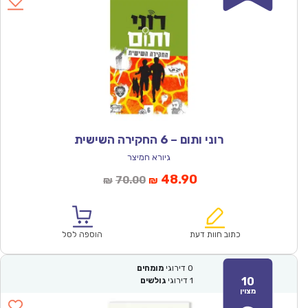
רוני ותום – 6 החקירה השישית
גיורא חמיצר
המחיר
המחיר
48.90
70.00
₪
₪
הנוכחי
המקורי
הוא:
היה:
₪70.00.
₪48.90.
כתוב חוות דעת
הוספה לסל
0
דירוגי
מומחים
10
1
דירוגי
גולשים
מצוין