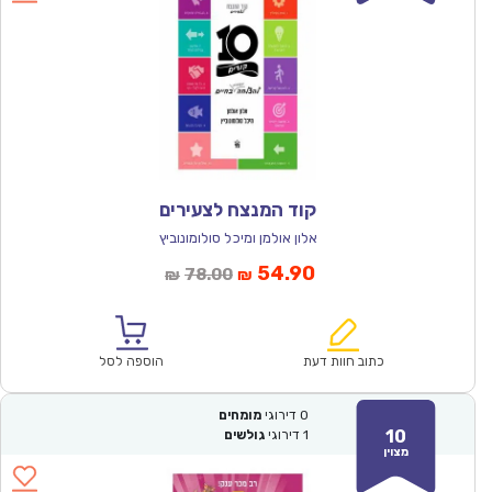
קוד המנצח לצעירים
אלון אולמן ומיכל סולומונוביץ
המחיר
המחיר
54.90
78.00
₪
₪
הנוכחי
המקורי
הוא:
היה:
₪78.00.
₪54.90.
כתוב חוות דעת
הוספה לסל
0
דירוגי
מומחים
10
1
דירוגי
גולשים
מצוין