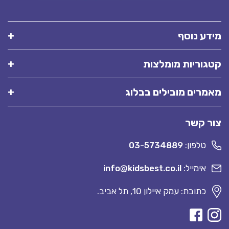
דע נוסף
גוריות מומלצות
מרים מובילים בבלוג
ר קשר
טלפון:
03-5734889
אימייל:
info@kidsbest.co.il
כתובת: עמק איילון 10, תל אביב.