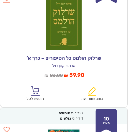
שרלוק הולמס כל הסיפורים – כרך א’
ארתור קונן דויל
המחיר
המחיר
59.90
86.00
₪
₪
הנוכחי
המקורי
הוא:
היה:
₪86.00.
₪59.90.
כתוב חוות דעת
הוספה לסל
0
דירוגי
מומחים
10
1
דירוגי
גולשים
מצוין