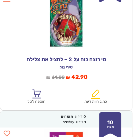
מי רוצה כוח על 2 – להציל את צלילה
שירי צוק
המחיר
המחיר
42.90
61.00
₪
₪
הנוכחי
המקורי
הוא:
היה:
₪61.00.
₪42.90.
כתוב חוות דעת
הוספה לסל
0
דירוגי
מומחים
10
1
דירוגי
גולשים
מצוין