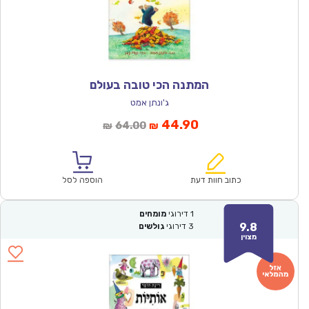
המתנה הכי טובה בעולם
ג'ונתן אמט
המחיר
המחיר
44.90
64.00
₪
₪
הנוכחי
המקורי
הוא:
היה:
₪64.00.
₪44.90.
כתוב חוות דעת
הוספה לסל
1
דירוגי
מומחים
9.8
3
דירוגי
גולשים
מצוין