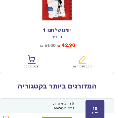
יומנו של חנון 1
ג`ף קיני
המחיר
המחיר
42.90
61.00
₪
₪
הנוכחי
המקורי
הוא:
היה:
₪61.00.
₪42.90.
כתוב חוות דעת
הוספה לסל
המדורגים ביותר בקטגוריה
0
דירוגי
מומחים
10
1
דירוגי
גולשים
מצוין