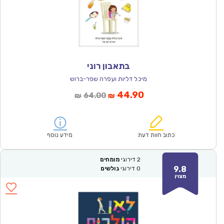
בתאבון רוני
מיכל דליות ועפרה שפר-ברוש
המחיר
המחיר
44.90
64.00
₪
₪
הנוכחי
המקורי
הוא:
היה:
₪64.00.
₪44.90.
כתוב חוות דעת
מידע נוסף
2
דירוגי
מומחים
9.8
0
דירוגי
גולשים
מצוין