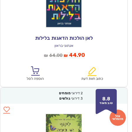
לאן הולכות הדאגות בלילות
אנתוני בראון
המחיר
המחיר
44.90
64.00
₪
₪
הנוכחי
המקורי
הוא:
היה:
₪64.00.
₪44.90.
כתוב חוות דעת
הוספה לסל
2
דירוגי
מומחים
8.8
3
דירוגי
גולשים
טוב מאוד