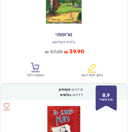
טרופותי
ג'וליה דונלדסון
המחיר
המחיר
39.90
57.00
₪
₪
הנוכחי
המקורי
הוא:
היה:
₪57.00.
₪39.90.
כתוב חוות דעת
הוספה לסל
0
דירוגי
מומחים
8.9
1
דירוגי
גולשים
טוב מאוד