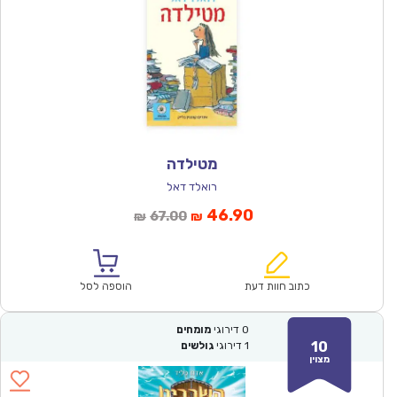
מטילדה
רואלד דאל
המחיר
המחיר
46.90
67.00
₪
₪
הנוכחי
המקורי
הוא:
היה:
₪67.00.
₪46.90.
כתוב חוות דעת
הוספה לסל
0
דירוגי
מומחים
10
1
דירוגי
גולשים
מצוין