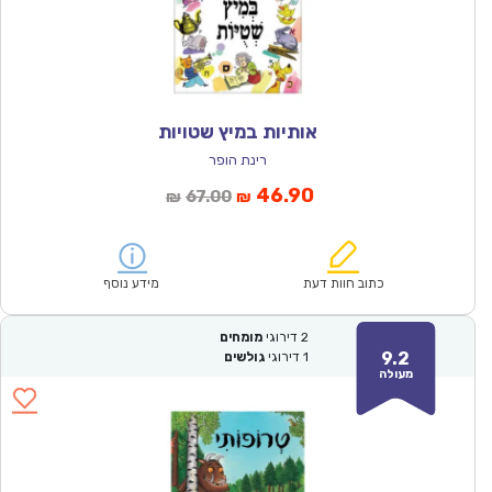
אותיות במיץ שטויות
רינת הופר
המחיר
המחיר
46.90
67.00
₪
₪
הנוכחי
המקורי
הוא:
היה:
₪67.00.
₪46.90.
כתוב חוות דעת
מידע נוסף
2
דירוגי
מומחים
9.2
1
דירוגי
גולשים
מעולה