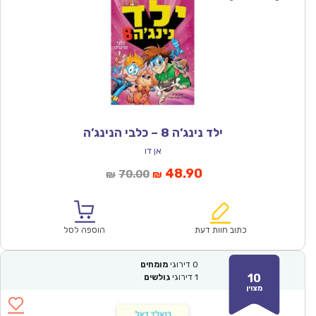
ילד נינג’ה 8 – כלבי הנינג’ה
אן דו
המחיר
המחיר
48.90
70.00
₪
₪
הנוכחי
המקורי
הוא:
היה:
₪70.00.
₪48.90.
כתוב חוות דעת
הוספה לסל
0
דירוגי
מומחים
10
1
דירוגי
גולשים
מצוין