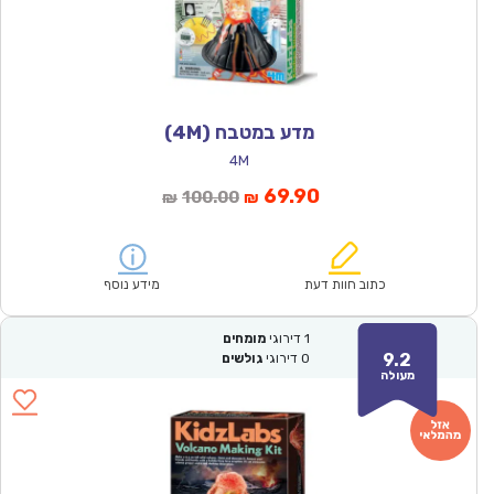
מדע במטבח (4M)
4M
המחיר
המחיר
69.90
100.00
₪
₪
הנוכחי
המקורי
הוא:
היה:
₪100.00.
₪69.90.
כתוב חוות דעת
מידע נוסף
1
דירוגי
מומחים
9.2
0
דירוגי
גולשים
מעולה