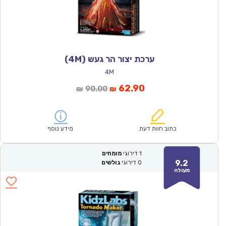
ערכת יצור הר געש (4M)
4M
המחיר
המחיר
62.90
90.00
₪
₪
הנוכחי
המקורי
הוא:
היה:
₪90.00.
₪62.90.
כתוב חוות דעת
מידע נוסף
1
דירוגי
מומחים
9.2
0
דירוגי
גולשים
מעולה