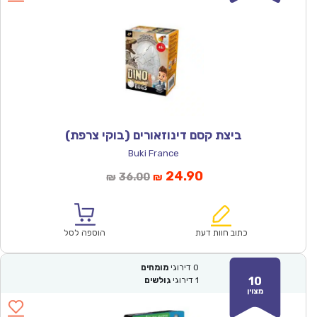
ביצת קסם דינוזאורים (בוקי צרפת)
Buki France
המחיר
המחיר
24.90
36.00
₪
₪
הנוכחי
המקורי
הוא:
היה:
₪36.00.
₪24.90.
כתוב חוות דעת
הוספה לסל
0
דירוגי
מומחים
10
1
דירוגי
גולשים
מצוין