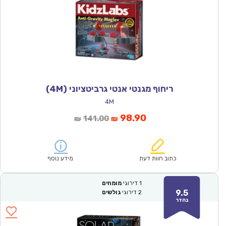
ריחוף מגנטי אנטי גרביטציוני (4M)
4M
המחיר
המחיר
98.90
141.00
₪
₪
הנוכחי
המקורי
הוא:
היה:
₪141.00.
₪98.90.
כתוב חוות דעת
מידע נוסף
1
דירוגי
מומחים
9.5
2
דירוגי
גולשים
נהדר