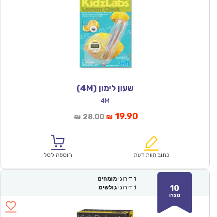
שעון לימון (4M)
4M
המחיר
המחיר
19.90
28.00
₪
₪
הנוכחי
המקורי
הוא:
היה:
₪28.00.
₪19.90.
כתוב חוות דעת
הוספה לסל
1
דירוגי
מומחים
10
1
דירוגי
גולשים
מצוין