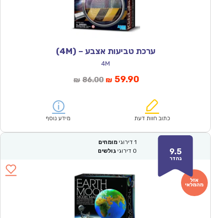
ערכת טביעות אצבע – (4M)
4M
המחיר
המחיר
59.90
86.00
₪
₪
הנוכחי
המקורי
הוא:
היה:
₪86.00.
₪59.90.
כתוב חוות דעת
מידע נוסף
1
דירוגי
מומחים
9.5
0
דירוגי
גולשים
נהדר