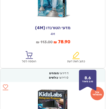
מדעי הטורנדו (4M)
4M
המחיר
המחיר
78.90
113.00
₪
₪
הנוכחי
המקורי
הוא:
היה:
₪113.00.
₪78.90.
כתוב חוות דעת
הוספה לסל
1
דירוגי
מומחים
8.6
0
דירוגי
גולשים
טוב מאוד