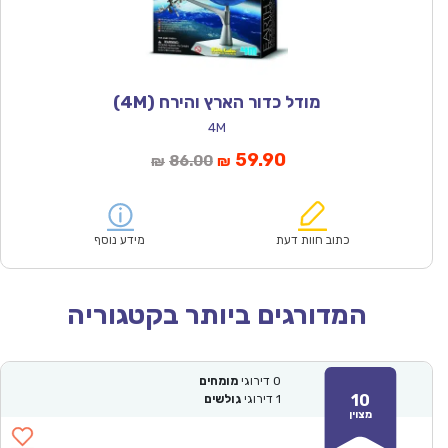
מודל כדור הארץ והירח (4M)
4M
המחיר
המחיר
59.90
86.00
₪
₪
הנוכחי
המקורי
הוא:
היה:
₪86.00.
₪59.90.
כתוב חוות דעת
מידע נוסף
המדורגים ביותר בקטגוריה
0
דירוגי
מומחים
10
1
דירוגי
גולשים
מצוין