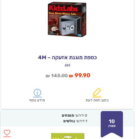
כספת מוגנת אזעקה – 4M
4M
המחיר
המחיר
99.90
143.00
₪
₪
הנוכחי
המקורי
הוא:
היה:
₪143.00.
₪99.90.
כתוב חוות דעת
מידע נוסף
0
דירוגי
מומחים
10
1
דירוגי
גולשים
מצוין