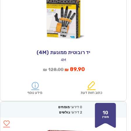
יד רובוטית ממונעת (4M)
4M
המחיר
המחיר
89.90
128.00
₪
₪
הנוכחי
המקורי
הוא:
היה:
₪128.00.
₪89.90.
כתוב חוות דעת
מידע נוסף
0
דירוגי
מומחים
10
2
דירוגי
גולשים
מצוין