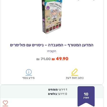
המדען המטורף – המעבדה – ניסויים עם פולימרים
הקוביה
המחיר
המחיר
49.90
71.00
₪
₪
הנוכחי
המקורי
הוא:
היה:
₪71.00.
₪49.90.
כתוב חוות דעת
מידע נוסף
1
דירוגי
מומחים
10
0
דירוגי
גולשים
מצוין