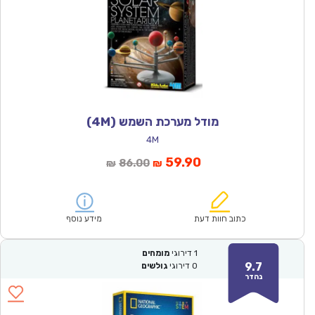
מודל מערכת השמש (4M)
4M
המחיר
המחיר
59.90
86.00
₪
₪
הנוכחי
המקורי
הוא:
היה:
₪86.00.
₪59.90.
כתוב חוות דעת
מידע נוסף
1
דירוגי
מומחים
9.7
0
דירוגי
גולשים
נהדר