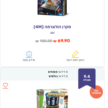
מקרן הולוגרמה (4M)
4M
המחיר
המחיר
69.90
100.00
₪
₪
הנוכחי
המקורי
הוא:
היה:
₪100.00.
₪69.90.
כתוב חוות דעת
מידע נוסף
0
דירוגי
מומחים
9.4
2
דירוגי
גולשים
מעולה