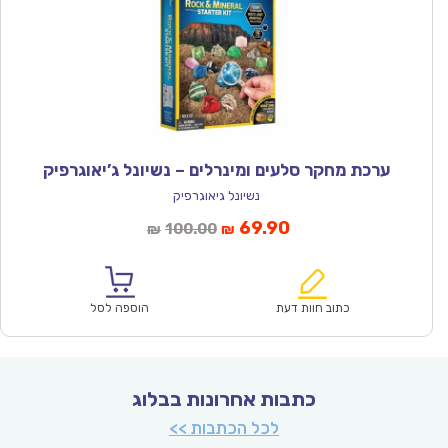
ערכת מחקר סלעים ומינרלים – נשיונל ג’יאוגרפיק
נשיונל גיאוגרפיק
המחיר
המחיר
69.90
100.00
₪
₪
הנוכחי
המקורי
הוא:
היה:
₪100.00.
₪69.90.
כתוב חוות דעת
הוספה לסל
כתבות אחרונות בבלוג
לכל הכתבות >>