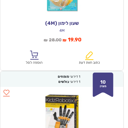
שעון לימון (4M)
4M
המחיר
המחיר
19.90
28.00
₪
₪
הנוכחי
המקורי
הוא:
היה:
₪28.00.
₪19.90.
כתוב חוות דעת
הוספה לסל
1
דירוגי
מומחים
10
1
דירוגי
גולשים
מצוין