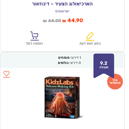
הארכיאולוג הצעיר – דינוזאור
ישראטויס
המחיר
המחיר
44.90
64.00
₪
₪
הנוכחי
המקורי
הוא:
היה:
₪64.00.
₪44.90.
כתוב חוות דעת
הוספה לסל
1
דירוגי
מומחים
9.2
0
דירוגי
גולשים
מעולה