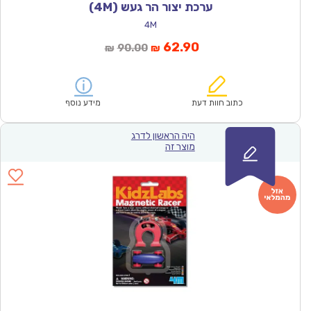
ערכת יצור הר געש (4M)
4M
המחיר
המחיר
62.90
90.00
₪
₪
הנוכחי
המקורי
הוא:
היה:
₪90.00.
₪62.90.
כתוב חוות דעת
מידע נוסף
היה הראשון לדרג
מוצר זה