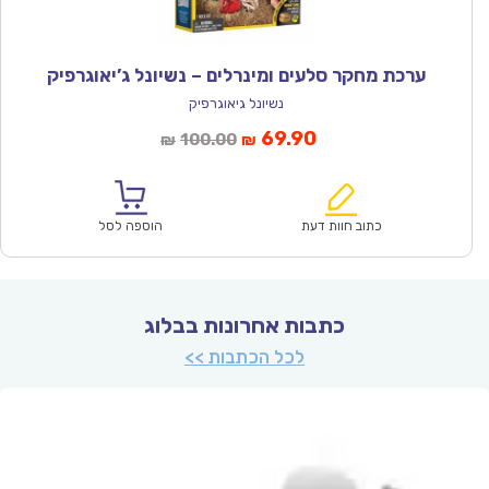
ערכת מחקר סלעים ומינרלים – נשיונל ג’יאוגרפיק
נשיונל גיאוגרפיק
המחיר
המחיר
69.90
100.00
₪
₪
הנוכחי
המקורי
הוא:
היה:
₪100.00.
₪69.90.
כתוב חוות דעת
הוספה לסל
כתבות אחרונות בבלוג
לכל הכתבות >>