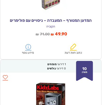
המדען המטורף – המעבדה – ניסויים עם פולימרים
הקוביה
המחיר
המחיר
49.90
71.00
₪
₪
הנוכחי
המקורי
הוא:
היה:
₪71.00.
₪49.90.
כתוב חוות דעת
מידע נוסף
1
דירוגי
מומחים
10
0
דירוגי
גולשים
מצוין