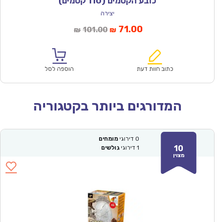
כובע הקסמים (110 קסמים)
יצירה
המחיר
המחיר
71.00
101.00
₪
₪
הנוכחי
המקורי
הוא:
היה:
₪101.00.
₪71.00.
כתוב חוות דעת
הוספה לסל
המדורגים ביותר בקטגוריה
0
דירוגי
מומחים
10
1
דירוגי
גולשים
מצוין