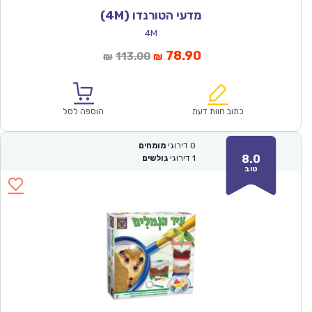
מדעי הטורנדו (4M)
4M
המחיר
המחיר
78.90
113.00
₪
₪
הנוכחי
המקורי
הוא:
היה:
₪113.00.
₪78.90.
כתוב חוות דעת
הוספה לסל
0
דירוגי
מומחים
8.0
1
דירוגי
גולשים
טוב