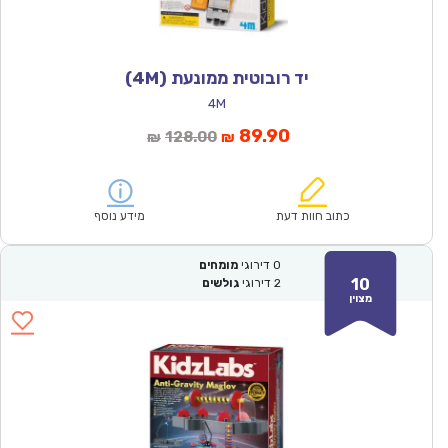
יד רובוטית ממונעת (4M)
4M
המחיר
המחיר
89.90
128.00
₪
₪
הנוכחי
המקורי
הוא:
היה:
₪128.00.
₪89.90.
כתוב חוות דעת
מידע נוסף
0
דירוגי
מומחים
10
2
דירוגי
גולשים
מצוין