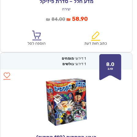
מדע חלל – סדרת פיזיקל
יצירה
המחיר
המחיר
58.90
84.00
₪
₪
הנוכחי
המקורי
הוא:
היה:
₪84.00.
₪58.90.
כתוב חוות דעת
הוספה לסל
1
דירוגי
מומחים
8.0
1
דירוגי
גולשים
טוב