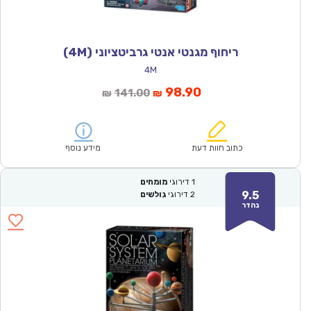
ריחוף מגנטי אנטי גרביטציוני (4M)
4M
המחיר
המחיר
98.90
141.00
₪
₪
הנוכחי
המקורי
הוא:
היה:
₪141.00.
₪98.90.
כתוב חוות דעת
מידע נוסף
1
דירוגי
מומחים
9.5
2
דירוגי
גולשים
נהדר