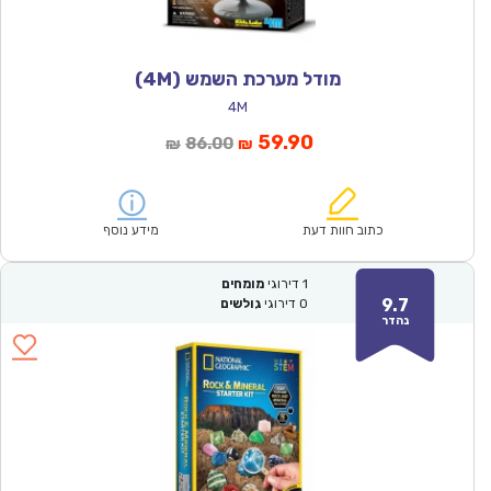
מודל מערכת השמש (4M)
4M
המחיר
המחיר
59.90
86.00
₪
₪
הנוכחי
המקורי
הוא:
היה:
₪86.00.
₪59.90.
כתוב חוות דעת
מידע נוסף
1
דירוגי
מומחים
9.7
0
דירוגי
גולשים
נהדר