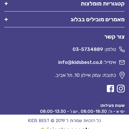
קטגוריות מומלצות
מאמרים מובילים בבלוג
צור קשר
טלפון:
03-5734889
אימייל:
info@kidsbest.co.il
כתובת: עמק איילון 10, תל אביב.
שעות פעילות:
ימי א – ה’: 08:00-18:30 , יום ו’ – 08:00-13:30
כל הזכויות שמורות ל KIDS BEST © 2019