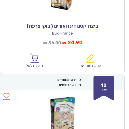
ביצת קסם דינוזאורים (בוקי צרפת)
Buki France
המחיר
המחיר
24.90
36.00
₪
₪
הנוכחי
המקורי
הוא:
היה:
₪36.00.
₪24.90.
כתוב חוות דעת
הוספה לסל
0
דירוגי
מומחים
10
1
דירוגי
גולשים
מצוין