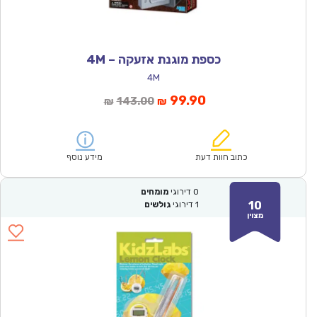
כספת מוגנת אזעקה – 4M
4M
המחיר
המחיר
99.90
143.00
₪
₪
הנוכחי
המקורי
הוא:
היה:
₪143.00.
₪99.90.
כתוב חוות דעת
מידע נוסף
0
דירוגי
מומחים
10
1
דירוגי
גולשים
מצוין