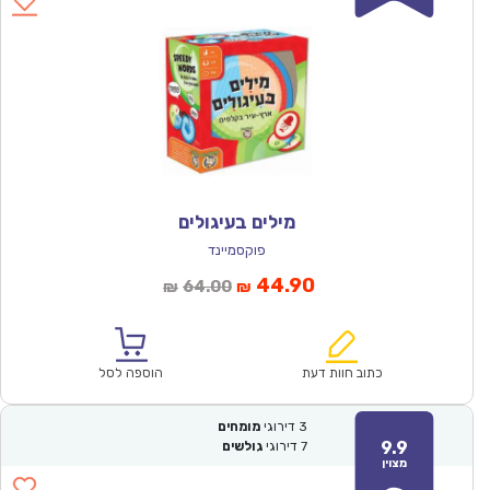
מילים בעיגולים
פוקסמיינד
המחיר
המחיר
44.90
64.00
₪
₪
הנוכחי
המקורי
הוא:
היה:
₪64.00.
₪44.90.
כתוב חוות דעת
הוספה לסל
3
דירוגי
מומחים
9.9
7
דירוגי
גולשים
מצוין