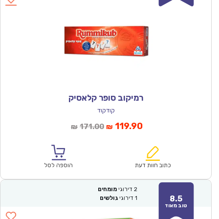
רמיקוב סופר קלאסיק
קודקוד
המחיר
המחיר
119.90
171.00
₪
₪
הנוכחי
המקורי
הוא:
היה:
₪171.00.
₪119.90.
כתוב חוות דעת
הוספה לסל
2
דירוגי
מומחים
8.5
1
דירוגי
גולשים
טוב מאוד