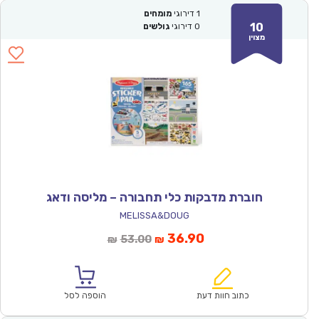
1
דירוגי
מומחים
10
0
דירוגי
גולשים
מצוין
חוברת מדבקות כלי תחבורה – מליסה ודאג
MELISSA&DOUG
המחיר
המחיר
36.90
53.00
₪
₪
הנוכחי
המקורי
הוא:
היה:
₪53.00.
₪36.90.
כתוב חוות דעת
הוספה לסל