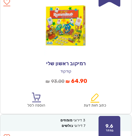
רמיקוב ראשון שלי
קודקוד
המחיר
המחיר
64.90
93.00
₪
₪
הנוכחי
המקורי
הוא:
היה:
₪93.00.
₪64.90.
כתוב חוות דעת
הוספה לסל
3
דירוגי
מומחים
9.6
7
דירוגי
גולשים
נהדר