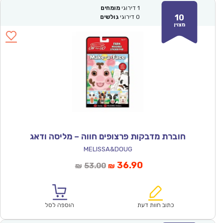
1
דירוגי
מומחים
10
0
דירוגי
גולשים
מצוין
חוברת מדבקות פרצופים חווה – מליסה ודאג
MELISSA&DOUG
המחיר
המחיר
36.90
53.00
₪
₪
הנוכחי
המקורי
הוא:
היה:
₪53.00.
₪36.90.
כתוב חוות דעת
הוספה לסל