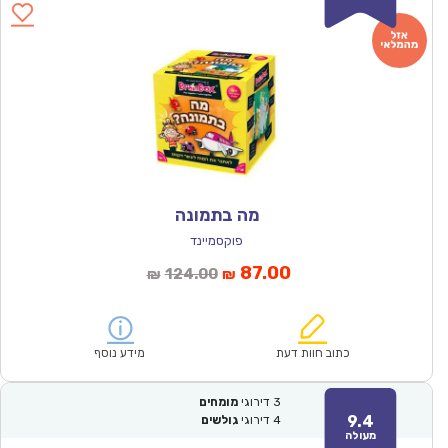
מה בתמונה
פוקסמיינד
המחיר
המחיר
87.00
124.00
₪
₪
הנוכחי
המקורי
הוא:
היה:
₪124.00.
₪87.00.
כתוב חוות דעת
מידע נוסף
3
דירוגי
מומחים
9.4
4
דירוגי
גולשים
מעולה