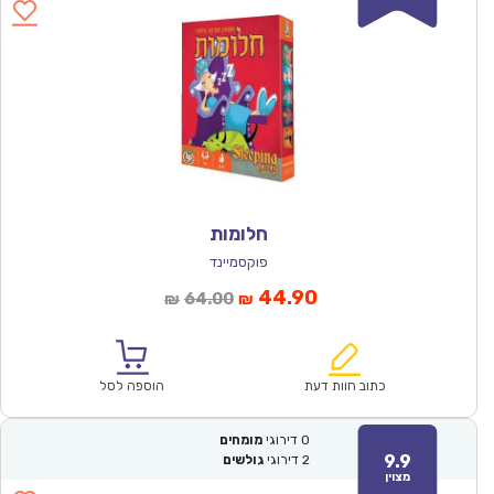
חלומות
פוקסמיינד
המחיר
המחיר
44.90
64.00
₪
₪
הנוכחי
המקורי
הוא:
היה:
₪64.00.
₪44.90.
כתוב חוות דעת
הוספה לסל
0
דירוגי
מומחים
9.9
2
דירוגי
גולשים
מצוין