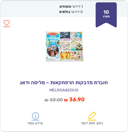
1
דירוגי
מומחים
10
0
דירוגי
גולשים
מצוין
חוברת מדבקות הרפתקאות – מליסה ודאג
MELISSA&DOUG
המחיר
המחיר
36.90
53.00
₪
₪
הנוכחי
המקורי
הוא:
היה:
₪53.00.
₪36.90.
כתוב חוות דעת
מידע נוסף