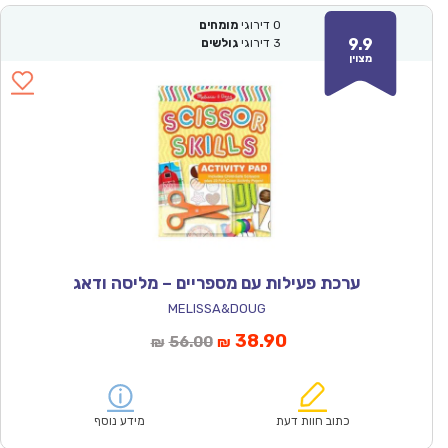
0
דירוגי
מומחים
9.9
3
דירוגי
גולשים
מצוין
ערכת פעילות עם מספריים – מליסה ודאג
MELISSA&DOUG
המחיר
המחיר
38.90
56.00
₪
₪
הנוכחי
המקורי
הוא:
היה:
₪56.00.
₪38.90.
כתוב חוות דעת
מידע נוסף