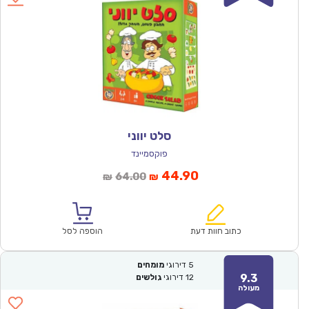
סלט יווני
פוקסמיינד
המחיר
המחיר
44.90
64.00
₪
₪
הנוכחי
המקורי
הוא:
היה:
₪64.00.
₪44.90.
כתוב חוות דעת
הוספה לסל
5
דירוגי
מומחים
9.3
12
דירוגי
גולשים
מעולה