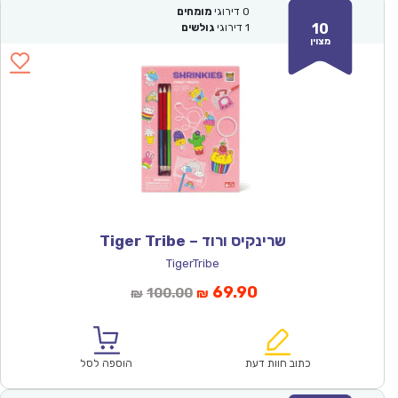
0
דירוגי
מומחים
10
1
דירוגי
גולשים
מצוין
שרינקיס ורוד – Tiger Tribe
TigerTribe
המחיר
המחיר
69.90
100.00
₪
₪
הנוכחי
המקורי
הוא:
היה:
₪100.00.
₪69.90.
כתוב חוות דעת
הוספה לסל