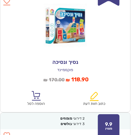
נסיך ונסיכה
פוקסמיינד
המחיר
המחיר
118.90
170.00
₪
₪
הנוכחי
המקורי
הוא:
היה:
₪170.00.
₪118.90.
כתוב חוות דעת
הוספה לסל
2
דירוגי
מומחים
9.9
3
דירוגי
גולשים
מצוין