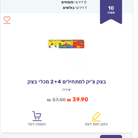
0
דירוגי
מומחים
10
1
דירוגי
גולשים
מצוין
בצק צ’יק למתחילים 2+4 מכלי בצק
יצירה
המחיר
המחיר
39.90
57.00
₪
₪
הנוכחי
המקורי
הוא:
היה:
₪57.00.
₪39.90.
כתוב חוות דעת
הוספה לסל