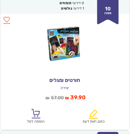
0
דירוגי
מומחים
10
1
דירוגי
גולשים
מצוין
חורטים ומגלים
יצירה
המחיר
המחיר
39.90
57.00
₪
₪
הנוכחי
המקורי
הוא:
היה:
₪57.00.
₪39.90.
כתוב חוות דעת
הוספה לסל