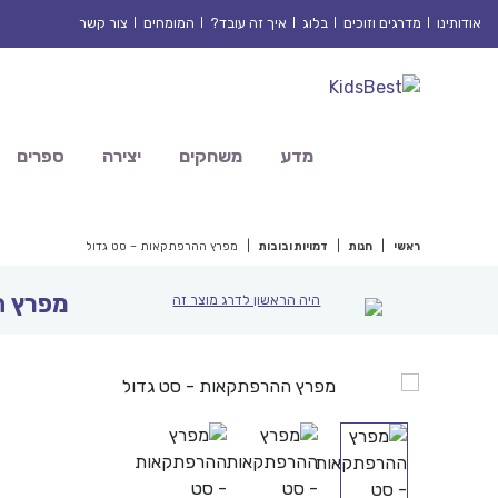
Ski
אודותינו
מדרגים וזוכים
בלוג
איך זה עובד?
המומחים
צור קשר
t
conten
מדע
משחקים
יצירה
ספרים
ראשי
|
חנות
|
דמויות ובובות
|
מפרץ ההרפתקאות – סט גדול
מפרץ ה
היה הראשון לדרג מוצר זה
המח
הנוכ