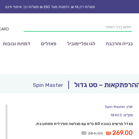
משלוח רק 16 ₪. הזמנות מעל 250 ₪ משלוח נק’ איסוף חינם
Products
 CARD
search
בנייה והרכבה
לגו ופליימוביל
פאזלים
דמויות ובובות
הרפתקאות – סט גדול
|
Spin Master
יצרן
:
Spin Master
מק"ט
:
18403
מגדל מרשים בגובה 60 ס״מ עם מגלשה ספירלית מסתובבת.
יר
המחיר
₪
₪
269.00
384.00
חי
המקורי