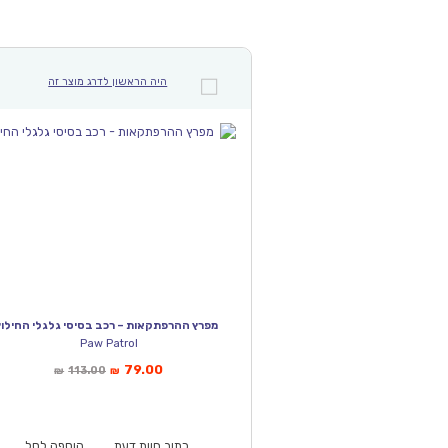
היה הראשון לדרג מוצר זה
מפרץ ההרפתקאות – רכב בסיסי גלגלי החילוץ
Paw Patrol
המחיר
המחיר
79.00
113.00
₪
₪
הנוכחי
המקורי
הוא:
היה:
₪113.00.
₪79.00.
כתוב חוות דעת
הוספה לסל