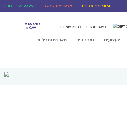
1050
דירוגי מומחים
1279
דירוגי גולשים
2329
סה"כ דירוגים
סה"כ בסל:
0
0
GIFT
כניסת גולשים
כניסת מומחים
0.00
₪
צעצועים
גאדג’טים
מארזים וחבילות