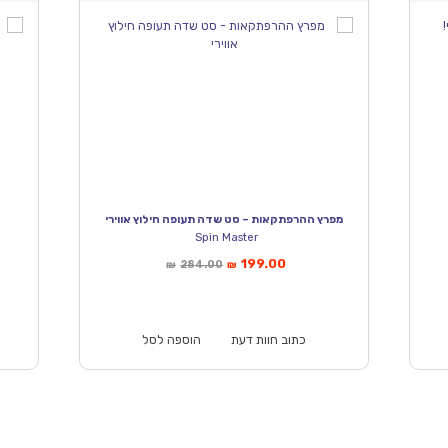
מפרץ ההרפתקאות – סט שדה תעופה חילוץ אווירי
Spin Master
המחיר
המחיר
199.00
284.00
₪
₪
הנוכחי
המקורי
הוא:
היה:
₪139.00.
₪284.00.
₪199.00.
כתוב חוות דעת
הוספה לסל