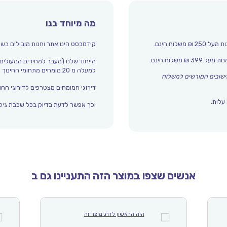
*מוצר זה לא ניתן לשלוח לנקודת איסוף בפאת גודלו. יש לבחור
במשלוח עד הבית בלבד או משלוח מהיר בלבד.
מה מיוחד בנו
קטגוריות
קידסבסט הינו אתר וחנות מובילים בשו
מפרץ ההרפתקאות
,
Paw Patrol
, 6-7 שנים, 4-5 שנים, משתתף יחיד
הייחוד שלנו (מעבר למחירים המעולים
פיתוח מיומנות
למעלה מ 20 מומחים מתחומי החינוך והתפתחות הילד מדרגים אצלנו כל הזמן את עולם הילדים.
שובים המורשים למשלוח
דירוגי המומחים מצטרפים לדירוגי ההור
עלות.
וכך אפשר לדעת בדיוק בכל שכבת גיל 
אנשים שצפו במוצר הזה התעניינו גם ב
היה הראשון לדרג מוצר זה