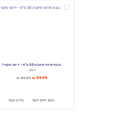
בובת פרווה סימבה 25 ס”מ – דיסני מקורי!
דיסני
המחיר
המחיר
59.90
86.00
₪
₪
הנוכחי
המקורי
הוא:
היה:
₪86.00.
₪59.90.
כתוב חוות דעת
מידע נוסף