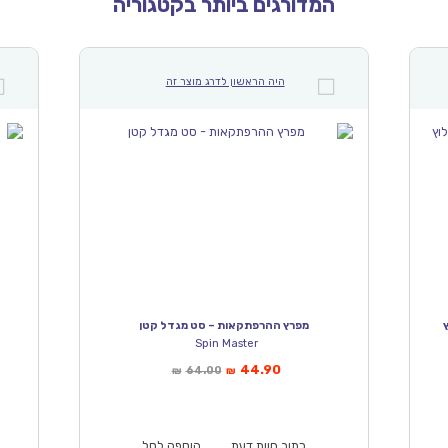
המדורגים ביותר בקטגוריה
היה הראשון לדרג מוצר זה
מפרץ ההרפתקאות – סט מגדל קטן
Spin Master
המחיר
המחיר
44.90
64.00
₪
₪
הנוכחי
המקורי
הוא:
היה:
₪89.00.
₪64.00.
₪44.90.
כתוב חוות דעת
הוספה לסל