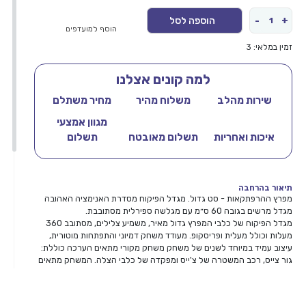
וא:
היה:
+
-
הוספה לסל
כמות
₪384.00.
הוסף למועדפים
של
זמין במלאי: 3
מפרץ
למה קונים אצלנו
ההרפתקאות
שירות מהלב
משלוח מהיר
מחיר משתלם
מגוון אמצעי
-
איכות ואחריות
תשלום מאובטח
תשלום
סט
גדול
תיאור בהרחבה
מפרץ ההרפתקאות - סט גדול. מגדל הפיקוח מסדרת האנימציה האהובה
מגדל מרשים בגובה 60 ס״מ עם מגלשה ספירלית מסתובבת.
מגדל הפיקוח של כלבי המפרץ גדול מאיר, משמיע צלילים, מסתובב 360
מעלות וכולל מעלית ופריסקופ. מעודד משחק דמיוני והתפתחות מוטורית,
עיצוב עמיד במיוחד לשנים של משחק משחק מקורי מתאים הערכה כוללת:
גור צייס, רכב המשטרה של צ'ייס ומפקדה של כלבי הצלה. המשחק מתאים
לגילאי 3+
לעוד דמויות
ממפרץ ההרפתקאות
לחצו כאן