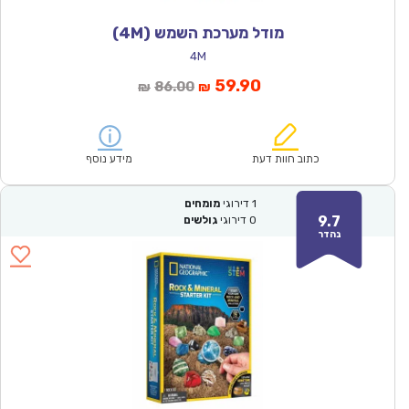
מודל מערכת השמש (4M)
4M
המחיר
המחיר
59.90
86.00
₪
₪
הנוכחי
המקורי
הוא:
היה:
₪86.00.
₪59.90.
כתוב חוות דעת
מידע נוסף
1
דירוגי
מומחים
9.7
0
דירוגי
גולשים
נהדר