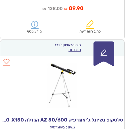
המחיר
המחיר
89.90
128.00
₪
₪
הנוכחי
המקורי
הוא:
היה:
₪128.00.
₪89.90.
כתוב חוות דעת
מידע נוסף
היה הראשון לדרג
מוצר זה
טלסקופ נשיונל ג’יאוגרפיק AZ 50/600 הגדלה X30-X150
נשיונל גיאוגרפיק