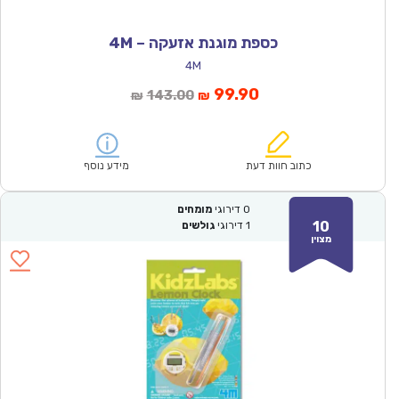
כספת מוגנת אזעקה – 4M
4M
המחיר
המחיר
99.90
143.00
₪
₪
הנוכחי
המקורי
הוא:
היה:
₪143.00.
₪99.90.
כתוב חוות דעת
מידע נוסף
0
דירוגי
מומחים
10
1
דירוגי
גולשים
מצוין