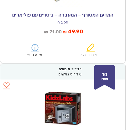
המדען המטורף – המעבדה – ניסויים עם פולימרים
הקוביה
המחיר
המחיר
49.90
71.00
₪
₪
הנוכחי
המקורי
הוא:
היה:
₪71.00.
₪49.90.
כתוב חוות דעת
מידע נוסף
1
דירוגי
מומחים
10
0
דירוגי
גולשים
מצוין