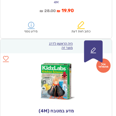
4M
המחיר
המחיר
19.90
28.00
₪
₪
הנוכחי
המקורי
הוא:
היה:
₪28.00.
₪19.90.
כתוב חוות דעת
מידע נוסף
היה הראשון לדרג
מוצר זה
מדע במטבח (4M)