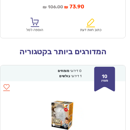
המחיר
המחיר
73.90
106.00
₪
₪
הנוכחי
המקורי
הוא:
היה:
₪106.00.
₪73.90.
כתוב חוות דעת
הוספה לסל
המדורגים ביותר בקטגוריה
0
דירוגי
מומחים
10
1
דירוגי
גולשים
מצוין