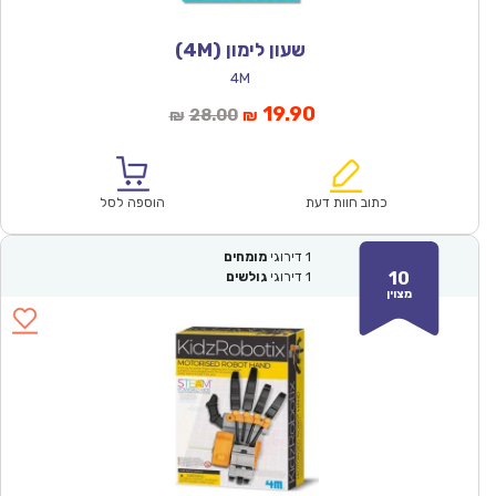
שעון לימון (4M)
4M
המחיר
המחיר
19.90
28.00
₪
₪
הנוכחי
המקורי
הוא:
היה:
₪28.00.
₪19.90.
כתוב חוות דעת
הוספה לסל
1
דירוגי
מומחים
10
1
דירוגי
גולשים
מצוין