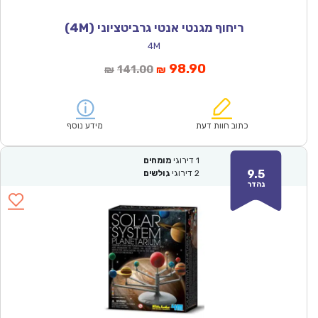
ריחוף מגנטי אנטי גרביטציוני (4M)
4M
המחיר
המחיר
98.90
141.00
₪
₪
הנוכחי
המקורי
הוא:
היה:
₪141.00.
₪98.90.
כתוב חוות דעת
מידע נוסף
1
דירוגי
מומחים
9.5
2
דירוגי
גולשים
נהדר