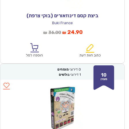
ביצת קסם דינוזאורים (בוקי צרפת)
Buki France
המחיר
המחיר
24.90
36.00
₪
₪
הנוכחי
המקורי
הוא:
היה:
₪36.00.
₪24.90.
כתוב חוות דעת
הוספה לסל
0
דירוגי
מומחים
10
1
דירוגי
גולשים
מצוין