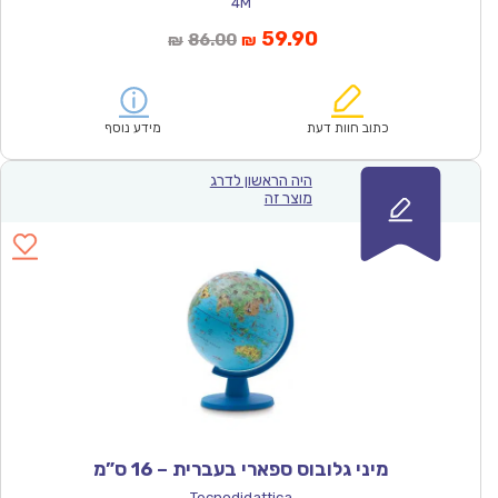
4M
המחיר
המחיר
59.90
86.00
₪
₪
הנוכחי
המקורי
הוא:
היה:
₪86.00.
₪59.90.
כתוב חוות דעת
מידע נוסף
היה הראשון לדרג
מוצר זה
מיני גלובוס ספארי בעברית – 16 ס”מ
Tecnodidattica