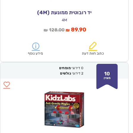
יד רובוטית ממונעת (4M)
4M
המחיר
המחיר
89.90
128.00
₪
₪
הנוכחי
המקורי
הוא:
היה:
₪128.00.
₪89.90.
כתוב חוות דעת
מידע נוסף
0
דירוגי
מומחים
10
2
דירוגי
גולשים
מצוין