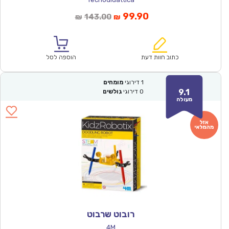
המחיר
המחיר
99.90
143.00
₪
₪
הנוכחי
המקורי
הוא:
היה:
₪143.00.
₪99.90.
כתוב חוות דעת
הוספה לסל
1
דירוגי
מומחים
9.1
0
דירוגי
גולשים
מעולה
רובוט שרבוט
4M