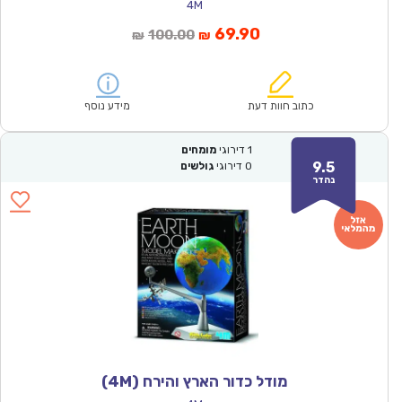
4M
המחיר
המחיר
69.90
100.00
₪
₪
הנוכחי
המקורי
הוא:
היה:
₪100.00.
₪69.90.
כתוב חוות דעת
מידע נוסף
1
דירוגי
מומחים
9.5
0
דירוגי
גולשים
נהדר
מודל כדור הארץ והירח (4M)