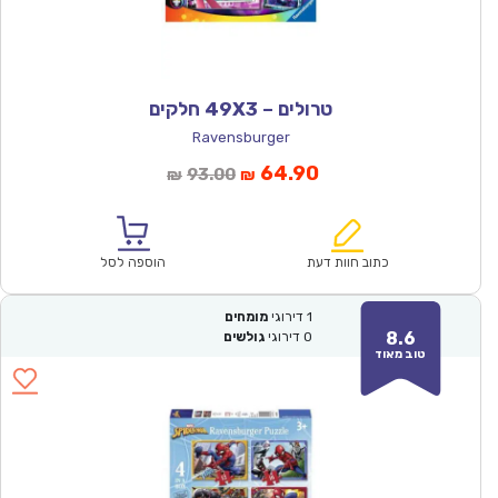
טרולים – 49X3 חלקים
Ravensburger
המחיר
המחיר
64.90
93.00
₪
₪
הנוכחי
המקורי
הוא:
היה:
₪93.00.
₪64.90.
כתוב חוות דעת
הוספה לסל
1
דירוגי
מומחים
8.6
0
דירוגי
גולשים
טוב מאוד