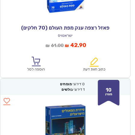
פאזל רצפה ענק מפת העולם (70 חלקים)
ישראטויס
המחיר
המחיר
42.90
61.00
₪
₪
הנוכחי
המקורי
הוא:
היה:
₪61.00.
₪42.90.
כתוב חוות דעת
הוספה לסל
0
דירוגי
מומחים
10
1
דירוגי
גולשים
מצוין