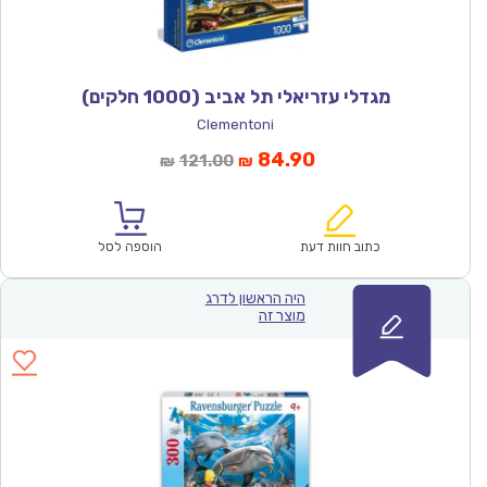
מגדלי עזריאלי תל אביב (1000 חלקים)
Clementoni
המחיר
המחיר
84.90
121.00
₪
₪
הנוכחי
המקורי
הוא:
היה:
₪121.00.
₪84.90.
כתוב חוות דעת
הוספה לסל
היה הראשון לדרג
מוצר זה