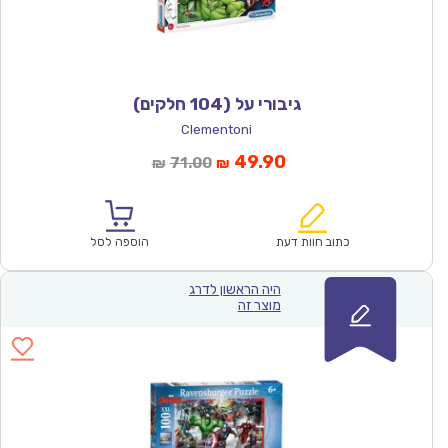
גיבורי על (104 חלקים)
Clementoni
המחיר
המחיר
49.90
71.00
₪
₪
הנוכחי
המקורי
הוא:
היה:
₪71.00.
₪49.90.
כתוב חוות דעת
הוספה לסל
היה הראשון לדרג
מוצר זה