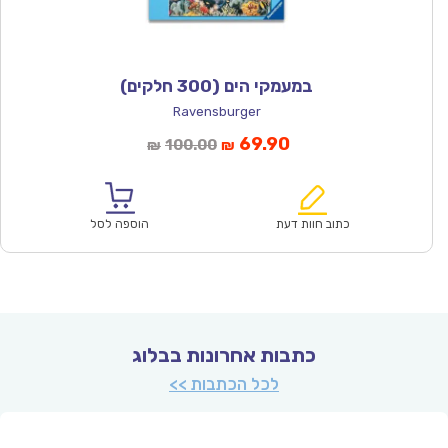
במעמקי הים (300 חלקים)
Ravensburger
המחיר
המחיר
69.90
100.00
₪
₪
הנוכחי
המקורי
הוא:
היה:
₪100.00.
₪69.90.
כתוב חוות דעת
הוספה לסל
כתבות אחרונות בבלוג
לכל הכתבות >>