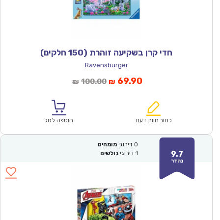
חדי קרן בשקיעה זוהרת (150 חלקים)
Ravensburger
המחיר
המחיר
69.90
100.00
₪
₪
הנוכחי
המקורי
הוא:
היה:
₪100.00.
₪69.90.
כתוב חוות דעת
הוספה לסל
0
דירוגי
מומחים
9.7
1
דירוגי
גולשים
נהדר