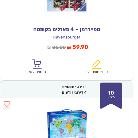
ספיידרמן – 4 פאזלים בקופסה
Ravensburger
המחיר
המחיר
59.90
86.00
₪
₪
הנוכחי
המקורי
הוא:
היה:
₪86.00.
₪59.90.
כתוב חוות דעת
הוספה לסל
1
דירוגי
מומחים
10
4
דירוגי
גולשים
מצוין