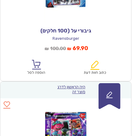
גיבורי על (100 חלקים)
Ravensburger
המחיר
המחיר
69.90
100.00
₪
₪
הנוכחי
המקורי
הוא:
היה:
₪100.00.
₪69.90.
כתוב חוות דעת
הוספה לסל
היה הראשון לדרג
מוצר זה