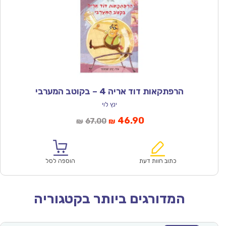
הרפתקאות דוד אריה 4 – בקוטב המערבי
ינץ לוי
המחיר
המחיר
46.90
67.00
₪
₪
הנוכחי
המקורי
הוא:
היה:
₪67.00.
₪46.90.
כתוב חוות דעת
הוספה לסל
המדורגים ביותר בקטגוריה