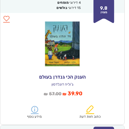
4
דירוגי
מומחים
9.8
15
דירוגי
גולשים
מצוין
הענק הכי גנדרן בעולם
ג'וליה דונלדסון
המחיר
המחיר
39.90
57.00
₪
₪
הנוכחי
המקורי
הוא:
היה:
₪57.00.
₪39.90.
כתוב חוות דעת
מידע נוסף