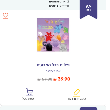
2
דירוגי
מומחים
9.9
11
דירוגי
גולשים
מצוין
פילים בכל הצבעים
אמי רובינגר
המחיר
המחיר
39.90
57.00
₪
₪
הנוכחי
המקורי
הוא:
היה:
₪57.00.
₪39.90.
כתוב חוות דעת
הוספה לסל