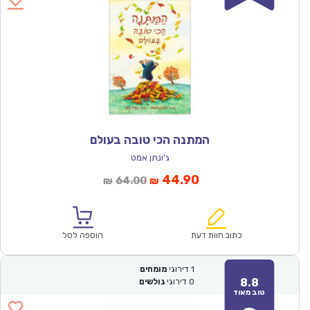
המתנה הכי טובה בעולם
ג'ונתן אמט
המחיר
המחיר
44.90
64.00
₪
₪
הנוכחי
המקורי
הוא:
היה:
₪64.00.
₪44.90.
כתוב חוות דעת
הוספה לסל
1
דירוגי
מומחים
8.8
0
דירוגי
גולשים
טוב מאוד