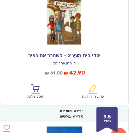
ילדי בית העץ 2 – לשחרר את כפיר
רן כהן אהרונוב
המחיר
המחיר
42.90
61.00
₪
₪
הנוכחי
המקורי
הוא:
היה:
₪61.00.
₪42.90.
כתוב חוות דעת
הוספה לסל
1
דירוגי
מומחים
9.5
0
דירוגי
גולשים
נהדר