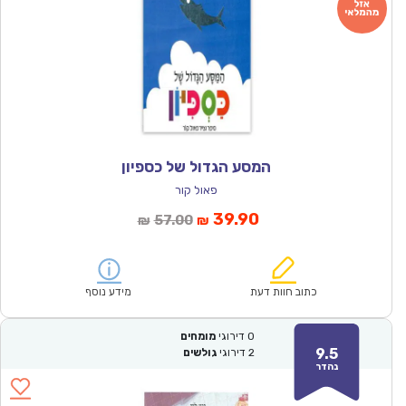
המסע הגדול של כספיון
פאול קור
המחיר
המחיר
39.90
57.00
₪
₪
הנוכחי
המקורי
הוא:
היה:
₪57.00.
₪39.90.
כתוב חוות דעת
מידע נוסף
0
דירוגי
מומחים
9.5
2
דירוגי
גולשים
נהדר