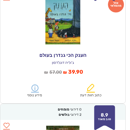
הענק הכי גנדרן בעולם
ג'וליה דונלדסון
המחיר
המחיר
39.90
57.00
₪
₪
הנוכחי
המקורי
הוא:
היה:
₪57.00.
₪39.90.
כתוב חוות דעת
מידע נוסף
0
דירוגי
מומחים
8.9
2
דירוגי
גולשים
טוב מאוד