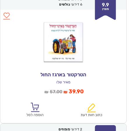
9.9
6
דירוגי
גולשים
מצוין
הטרקטור בארגז החול
מאיר שלו
המחיר
המחיר
39.90
57.00
₪
₪
הנוכחי
המקורי
הוא:
היה:
₪57.00.
₪39.90.
כתוב חוות דעת
הוספה לסל
2
דירוגי
מומחים