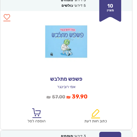
5
דירוגי
מומחים
10
5
דירוגי
גולשים
מצוין
פשפש מתלבש
אמי רובינגר
המחיר
המחיר
39.90
57.00
₪
₪
הנוכחי
המקורי
הוא:
היה:
₪57.00.
₪39.90.
כתוב חוות דעת
הוספה לסל
3
דירוגי
מומחים