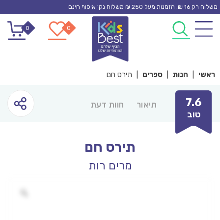
Ski
משלוח רק 16 ₪. הזמנות מעל 250 ₪ משלוח נק’ איסוף חינם
t
0
0
conten
ראשי
|
חנות
|
ספרים
|
תירס חם
7.6
תיאור
חוות דעת
טוב
תירס חם
מרים רות