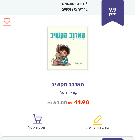
5
דירוגי
מומחים
9.9
12
דירוגי
גולשים
מצוין
הארנב הקשיב
קורי דורפלד
המחיר
המחיר
41.90
60.00
₪
₪
הנוכחי
המקורי
הוא:
היה:
₪60.00.
₪41.90.
כתוב חוות דעת
הוספה לסל