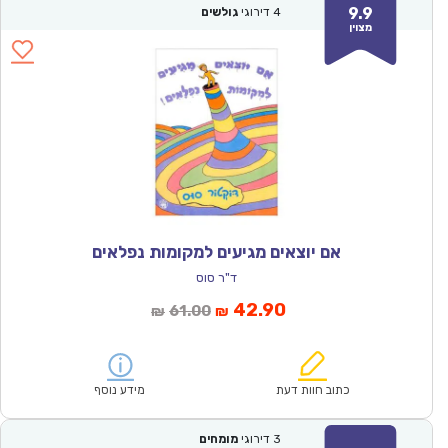
9.9
4
דירוגי
גולשים
מצוין
אם יוצאים מגיעים למקומות נפלאים
ד"ר סוס
המחיר
המחיר
42.90
61.00
₪
₪
הנוכחי
המקורי
הוא:
היה:
₪61.00.
₪42.90.
כתוב חוות דעת
מידע נוסף
3
דירוגי
מומחים