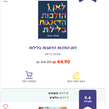
לאן הולכות הדאגות בלילות
אנתוני בראון
המחיר
המחיר
44.90
64.00
₪
₪
הנוכחי
המקורי
הוא:
היה:
₪64.00.
₪44.90.
כתוב חוות דעת
הוספה לסל
0
דירוגי
מומחים
9.4
1
דירוגי
גולשים
מעולה