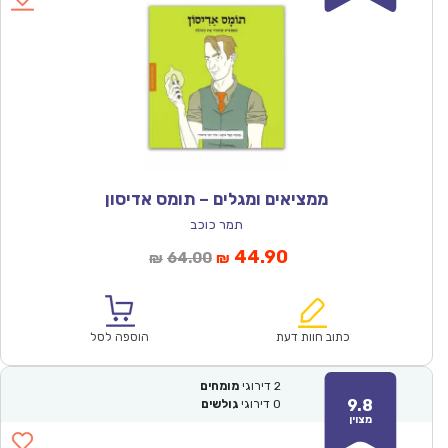
ממציאים ומגלים – תומס אדיסון
תמר כוכב
המחיר
המחיר
44.90
64.00
₪
₪
הנוכחי
המקורי
הוא:
היה:
₪64.00.
₪44.90.
כתוב חוות דעת
הוספה לסל
2
דירוגי
מומחים
9.8
0
דירוגי
גולשים
מצוין