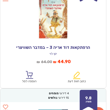
הרפתקאות דוד אריה 3 – במדבר השוויצרי
ינץ לוי
המחיר
המחיר
44.90
64.00
₪
₪
הנוכחי
המקורי
הוא:
היה:
₪64.00.
₪44.90.
כתוב חוות דעת
הוספה לסל
4
דירוגי
מומחים
9.8
15
דירוגי
גולשים
מצוין