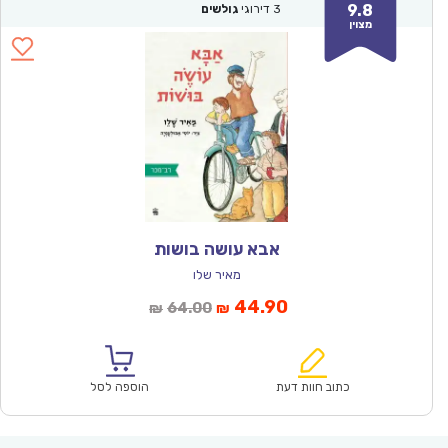
9.8
3
דירוגי
גולשים
מצוין
אבא עושה בושות
מאיר שלו
המחיר
המחיר
44.90
64.00
₪
₪
הנוכחי
המקורי
הוא:
היה:
₪64.00.
₪44.90.
כתוב חוות דעת
הוספה לסל