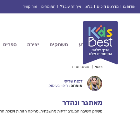
Ski
אודותינו
מדרגים וזוכים
בלוג
איך זה עובד?
המומחים
צור קשר
t
conten
מדע
משחקים
יצירה
ספרים
ראשי
|
מאתגר ונהדר
דפנה שריקי
מומחה:
ריפוי בעיסוק
מאתגר ונהדר
משחק חשיבה המערב זריזות מחשבתית, סריקה חזותית ויכולת התייחסות ל-4 פרמטרים במקביל בזיהוי סטים. קצת מאתגר לגילאי 6 לשחק עם גדולים יותר