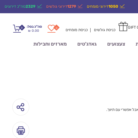
1050
דירוגי מומחים
1279
דירוגי גולשים
2329
סה"כ דירוגים
סה"כ בסל:
GIFT
0
0
כניסת גולשים
כניסת מומחים
0.00
₪
ת
צעצועים
גאדג’טים
מארזים וחבילות