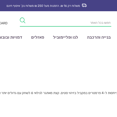
משלוח רק 16 ₪. הזמנות מעל 250 ₪ משלוח נק’ איסוף חינם
Products
 CARD
search
בנייה והרכבה
לגו ופליימוביל
פאזלים
דמויות ובובו
 אבל אפשרי עם תיווך.