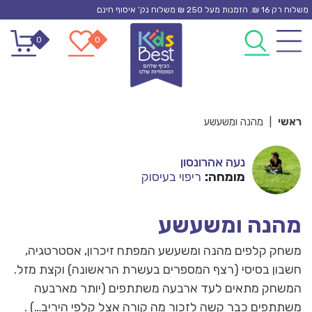
Ski
משלוח רק 16 ₪. הזמנות מעל 250 ₪ משלוח נק’ איסוף חינם
t
0
0
conten
ראשי
|
מהנה ומשעשע
נעה אהרונסון
מומחה:
ריפוי בעיסוק
מהנה ומשעשע
משחק קלפים מהנה ומשעשע המפתח זיכרון, אסטרטגיה,
חשבון בסיסי (רצף המספרים בעשרת הראשונה) וקצת מזל.
המשחק מתאים לעד ארבעה משתתפים (יותר מארבעה
משתתפים כבר קשה לזכור מה קורה אצל קלפי היריב…) .