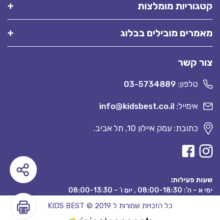
קטגוריות מומלצות
מאמרים מובילים בבלוג
צור קשר
טלפון:
03-5734889
אימייל:
info@kidsbest.co.il
כתובת: עמק איילון 10, תל אביב.
שעות פעילות:
ימי א – ה’: 08:00-18:30 , יום ו’ – 08:00-13:30
כל הזכויות שמורות ל KIDS BEST © 2019