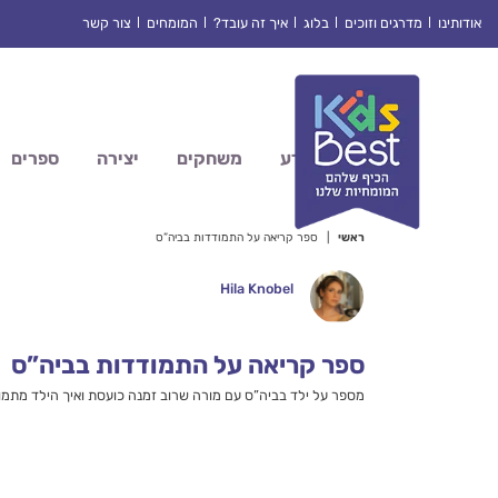
Ski
אודותינו
מדרגים וזוכים
בלוג
איך זה עובד?
המומחים
צור קשר
t
conten
מדע
משחקים
יצירה
ספרים
ראשי
|
ספר קריאה על התמודדות בביה”ס
Hila Knobel
ספר קריאה על התמודדות בביה”ס
מספר על ילד בביה”ס עם מורה שרוב זמנה כועסת ואיך הילד מתמו