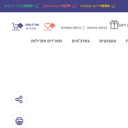
1050
דירוגי מומחים
1279
דירוגי גולשים
2329
סה"כ דירוגים
סה"כ בסל:
GIFT
0
0
כניסת גולשים
כניסת מומחים
0.00
₪
ת
צעצועים
גאדג’טים
מארזים וחבילות