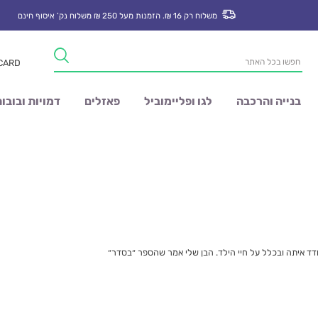
משלוח רק 16 ₪. הזמנות מעל 250 ₪ משלוח נק’ איסוף חינם
Products
 CARD
search
בנייה והרכבה
לגו ופליימוביל
פאזלים
דמויות ובובו
דד איתה ובכלל על חיי הילד. הבן שלי אמר שהספר ״בסדר״