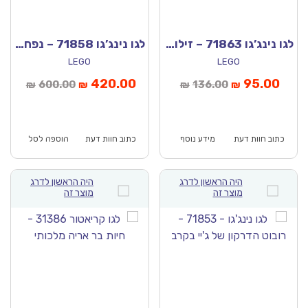
לגו נינג’גו 71863 – זילוואר וחיית הדרקון שלו גרימטק
לגו נינג’גו 71858 – נפח ארבעת הנשקים
LEGO
LEGO
יר
המחיר
המחיר
המחיר
420.00
95.00
600.00
136.00
₪
₪
₪
₪
חי
המקורי
הנוכחי
המקורי
א:
היה:
הוא:
היה:
₪600.00.
₪420.00.
₪136.00.
כתוב חוות דעת
מידע נוסף
כתוב חוות דעת
הוספה לסל
היה הראשון לדרג
היה הראשון לדרג
מוצר זה
מוצר זה