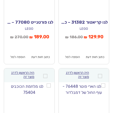
לגו קריאטור 31382 – כלבלב שובב 3 ב 1
לגו פורטנייט 77080 – Supply Drop נקודת אספקה
LEGO
LEGO
יר
המחיר
המחיר
המחיר
189.00
129.90
270.00
186.00
₪
₪
₪
₪
חי
המקורי
הנוכחי
המקורי
א:
היה:
הוא:
היה:
₪270.00.
₪189.00.
₪186.00.
כתוב חוות דעת
הוספה לסל
כתוב חוות דעת
הוספה לסל
היה הראשון לדרג
היה הראשון לדרג
מוצר זה
מוצר זה