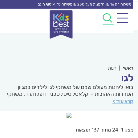
S
משלוח רק 16 ₪. הזמנות מעל 250 ₪ משלוח נק’ איסוף חינם
0
0
cont
אשי
|
חנות
גו
ואו ליהנות מעולם שלם של משחקי לגו לילדים במגוון
סדרות האהובות - קלאסי, סיטי, טכני, דופלו ועוד. משחקי
גו לילדים היו מאז ומתמיד המשחק האהוב ביותר על ילדים.
רא עוד >
אן תמצאו משחקי לגו מומלצים לטווח רחב של גילאים
תחומי עניין. תבחרו גיל וקטגוריה ומצאו את הדגם מהסדרה
אליה אתם הכי מתחברים והתחילו לבנות!
יג 1–24 מתוך 137 תוצאות