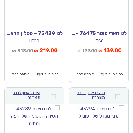
לגו הארי פוטר 76475 – היער האסור אקספקטו פטרונום
לגו 75439 – פסלון הראש של דארת’ ויידר
LEGO
LEGO
יר
המחיר
המחיר
המחיר
219.00
139.00
313.00
199.00
₪
₪
₪
₪
חי
המקורי
הנוכחי
המקורי
א:
היה:
הוא:
היה:
₪313.00.
₪219.00.
₪199.00.
כתוב חוות דעת
הוספה לסל
כתוב חוות דעת
הוספה לסל
היה הראשון לדרג
היה הראשון לדרג
מוצר זה
מוצר זה