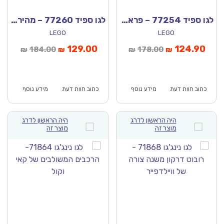
לגו ספיד 77254 – פרארי SF90 XX סטרדלה
לגו ספיד 77260 – מהיר ועצבני Toyota Supra טויוטה סופרה
LEGO
LEGO
יר
המחיר
המחיר
המחיר
129.00
124.90
184.00
178.00
₪
₪
₪
₪
חי
המקורי
הנוכחי
המקורי
א:
היה:
הוא:
היה:
₪184.00.
₪129.00.
₪178.00.
כתוב חוות דעת
מידע נוסף
כתוב חוות דעת
מידע נוסף
היה הראשון לדרג
היה הראשון לדרג
מוצר זה
מוצר זה