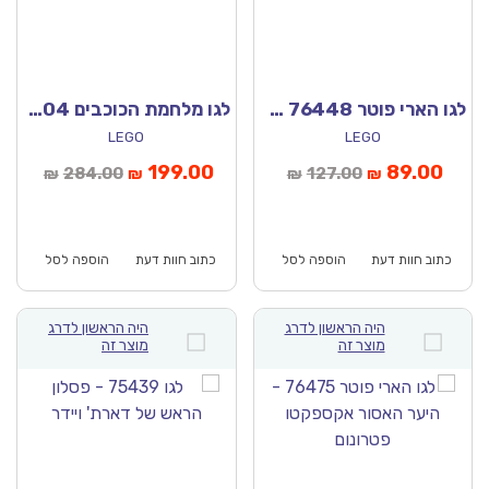
לגו הארי פוטר 76448 – עוף החול של דמבלדור
לגו מלחמת הכוכבים 75404 – ספינת התקיפה מדגם אקלמאטור
LEGO
LEGO
יר
המחיר
המחיר
המחיר
199.00
89.00
284.00
127.00
₪
₪
₪
₪
כחי
המקורי
הנוכחי
המקורי
וא:
היה:
הוא:
היה:
₪284.00.
₪199.00.
₪127.00.
כתוב חוות דעת
הוספה לסל
כתוב חוות דעת
הוספה לסל
היה הראשון לדרג
היה הראשון לדרג
מוצר זה
מוצר זה