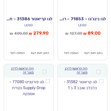
לגו נינג’גו – 71853 – רובוט הדרקון של ג’יי בקרב
לגו קריאטור 31386 – חיות בר אריה מלכותי
LEGO
LEGO
יר
המחיר
המחיר
המחיר
279.90
89.00
400.00
127.00
₪
₪
₪
₪
כחי
המקורי
הנוכחי
המקורי
וא:
היה:
הוא:
היה:
₪400.00.
₪279.90.
₪127.00.
כתוב חוות דעת
הוספה לסל
כתוב חוות דעת
הוספה לסל
היה הראשון לדרג
היה הראשון לדרג
מוצר זה
מוצר זה