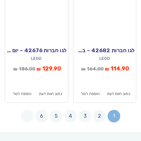
לגו חברות 42682 – בקתת גלמפינג בטבע
לגו חברות 42676 – יום כיף בפארק מים
LEGO
LEGO
יר
המחיר
המחיר
המחיר
129.90
114.90
186.00
164.00
₪
₪
₪
₪
חי
המקורי
הנוכחי
המקורי
א:
היה:
הוא:
היה:
₪186.00.
₪129.90.
₪164.00.
כתוב חוות דעת
הוספה לסל
כתוב חוות דעת
הוספה לסל
6
5
4
3
2
1