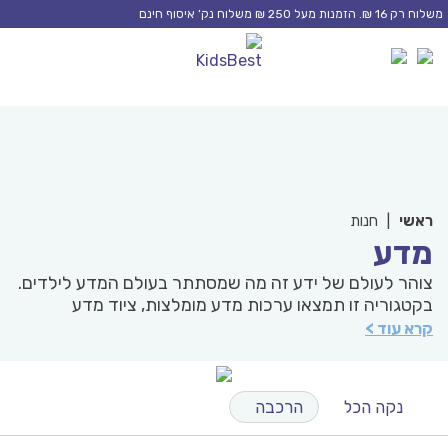
Ski
משלוח רק 16 ₪. הזמנות מעל 250 ₪ משלוח נק’ איסוף חינם
t
0
0
conten
ראשי
|
חנות
מדע
צוהר לעולם של ידע זה מה שמסתתר בעולם המדע לילדים.
בקטגוריה זו תמצאו ערכות מדע מומלצות, ציוד מדע
לילדים, מכשירי מדע לילדים. משקפות לילדים, טלסקופים
קרא עוד >
לילדים, גלובוסים לילדים, פיזיקה ואפילו קסמים.
באפשרותכם לסנן מוצרים לפי גיל, סוג פיתוח מיומנות, סוג
מוצר ועוד. תנו לילדים להתנסות במדע.
נקה הכל
הרכבה