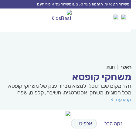
S
משלוח רק 16 ₪. הזמנות מעל 250 ₪ משלוח נק’ איסוף חינם
0
0
cont
אשי
|
חנות
שחקי קופסא
ה המקום שבו תוכלו למצוא מבחר ענק של משחקי קופסא
כל הסוגים: משחקי אסטרטגיה, חשיבה, קלפים, שפה
למידה. מהיצרנים המובילים בארץ במחירים מיוחדים.
רא עוד >
פו במגוון הגדול של מיטב המותגים. משחקי קופסא לילדים
למדים המון ומפתחים את הילדים שלנו וכאן תוכלו לראות
צידם את מאות דירוגי מומחי האתר והגולשים.
נקה הכל
אלפיט