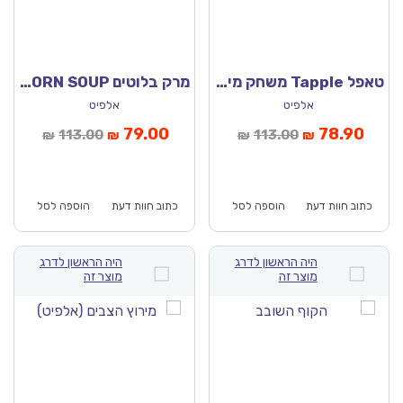
טאפל Tapple משחק מילים (אלפיט)
מרק בלוטים ACORN SOUP (אלפיט)
אלפיט
אלפיט
יר
המחיר
המחיר
המחיר
79.00
78.90
113.00
113.00
₪
₪
₪
₪
כחי
המקורי
הנוכחי
המקורי
וא:
היה:
הוא:
היה:
₪113.00.
₪79.00.
₪113.00.
כתוב חוות דעת
הוספה לסל
כתוב חוות דעת
הוספה לסל
היה הראשון לדרג
היה הראשון לדרג
מוצר זה
מוצר זה